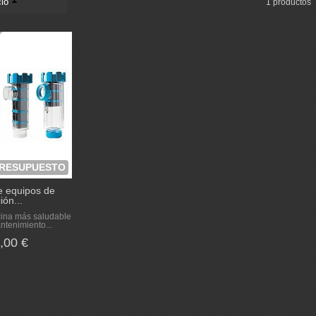
io
1 productos
PRESUPUESTO
de equipos de
ión...
scina más saludable
ntenimiento...
,00 €