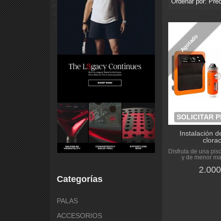
Ordenar por:
Prec
Agotado
SOLICITAR 
Instalación 
clorac
Disfruta de una pi
y de menor ma
2.000
Categorías
PALAS
ACCESORIOS