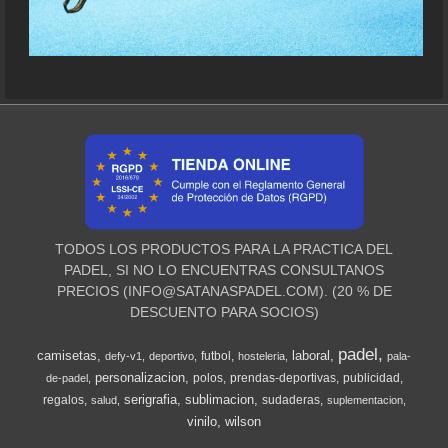
TODOS LOS PRODUCTOS PARA LA PRACTICA DEL
PADEL, SI NO LO ENCUENTRAS CONSULTANOS
PRECIOS (
INFO@SATANASPADEL.COM
). (20 % DE
DESCUENTO PARA SOCIOS)
padel
camisetas
laboral
futbol
defy-v1
deportivo
hosteleria
pala-
personalizacion
polos
prendas-deportivas
publicidad
de-padel
serigrafia
sublimacion
regalos
sudaderas
salud
suplementacion
vinilo
wilson