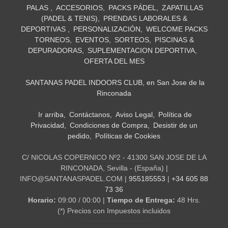
PALAS
ACCESORIOS
PACKS PÁDEL
ZAPATILLAS
(PADEL & TENIS)
PRENDAS LABORALES &
DEPORTIVAS
PERSONALIZACIÓN
WELCOME PACKS
TORNEOS
EVENTOS
SORTEOS
PISCINAS &
DEPURADORAS
SUPLEMENTACION DEPORTIVA
OFERTA DEL MES
SANTANAS PADEL INDOORS CLUB, en San Jose de la
Rinconada
Ir arriba
Contáctanos
Aviso Legal
Política de
Privacidad
Condiciones de Compra
Desistir de un
pedido
Políticas de Cookies
C/ NICOLAS COPERNICO Nº2 - 41300 SAN JOSE DE LA
RINCONADA, Sevilla - (España) |
INFO@SANTANASPADEL.COM |
955185553
|
+34 605 88
73 36
Horario:
09:00 / 00:00 |
Tiempo de Entrega:
48 Hrs.
(*) Precios con Impuestos incluidos