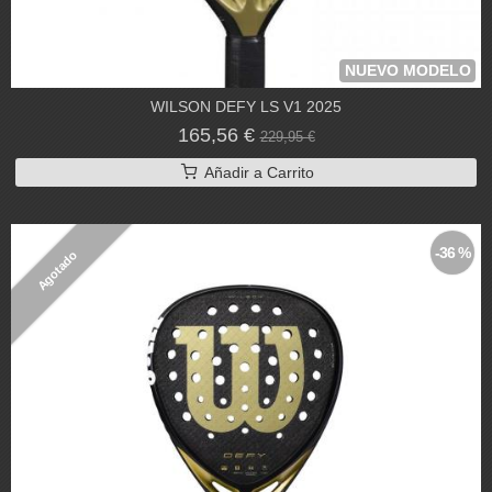
NUEVO MODELO
WILSON DEFY LS V1 2025
165,56 €
229,95 €
Añadir a Carrito
-36 %
Agotado