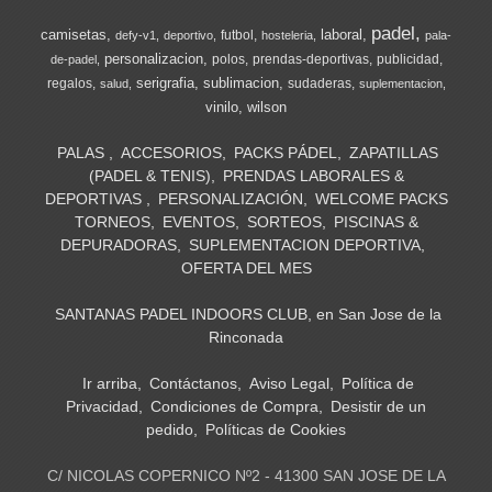
padel
camisetas
laboral
futbol
defy-v1
deportivo
hosteleria
pala-
personalizacion
polos
prendas-deportivas
publicidad
de-padel
serigrafia
sublimacion
regalos
sudaderas
salud
suplementacion
vinilo
wilson
PALAS
ACCESORIOS
PACKS PÁDEL
ZAPATILLAS
(PADEL & TENIS)
PRENDAS LABORALES &
DEPORTIVAS
PERSONALIZACIÓN
WELCOME PACKS
TORNEOS
EVENTOS
SORTEOS
PISCINAS &
DEPURADORAS
SUPLEMENTACION DEPORTIVA
OFERTA DEL MES
SANTANAS PADEL INDOORS CLUB, en San Jose de la
Rinconada
Ir arriba
Contáctanos
Aviso Legal
Política de
Privacidad
Condiciones de Compra
Desistir de un
pedido
Políticas de Cookies
C/ NICOLAS COPERNICO Nº2 - 41300 SAN JOSE DE LA