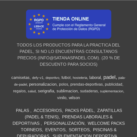
TODOS LOS PRODUCTOS PARA LA PRACTICA DEL
PADEL, SI NO LO ENCUENTRAS CONSULTANOS
PRECIOS (
INFO@SATANASPADEL.COM
). (20 % DE
DESCUENTO PARA SOCIOS)
padel
camisetas
laboral
futbol
defy-v1
deportivo
hosteleria
pala-
personalizacion
polos
prendas-deportivas
publicidad
de-padel
serigrafia
sublimacion
regalos
sudaderas
salud
suplementacion
vinilo
wilson
PALAS
ACCESORIOS
PACKS PÁDEL
ZAPATILLAS
(PADEL & TENIS)
PRENDAS LABORALES &
DEPORTIVAS
PERSONALIZACIÓN
WELCOME PACKS
TORNEOS
EVENTOS
SORTEOS
PISCINAS &
DEPURADORAS
SUPLEMENTACION DEPORTIVA