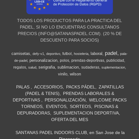
TODOS LOS PRODUCTOS PARA LA PRACTICA DEL
PADEL, SI NO LO ENCUENTRAS CONSULTANOS
PRECIOS (
INFO@SATANASPADEL.COM
). (20 % DE
DESCUENTO PARA SOCIOS)
padel
camisetas
laboral
futbol
defy-v1
deportivo
hosteleria
pala-
personalizacion
polos
prendas-deportivas
publicidad
de-padel
serigrafia
sublimacion
regalos
sudaderas
salud
suplementacion
vinilo
wilson
PALAS
ACCESORIOS
PACKS PÁDEL
ZAPATILLAS
(PADEL & TENIS)
PRENDAS LABORALES &
DEPORTIVAS
PERSONALIZACIÓN
WELCOME PACKS
TORNEOS
EVENTOS
SORTEOS
PISCINAS &
DEPURADORAS
SUPLEMENTACION DEPORTIVA
OFERTA DEL MES
SANTANAS PADEL INDOORS CLUB, en San Jose de la
Rinconada