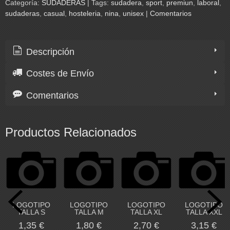
Categoría:
SUDADERAS
|
Tags:
sudadera
sport
premiun
laboral
sudaderas
casual
hosteleria
nina
unisex
|
Comentarios
Descripción
Costes de Envío
Comentarios
Productos Relacionados
LOGOTIPO
LOGOTIPO
LOGOTIPO
LOGOTIPO
TALLA S
TALLA M
TALLA XL
TALLA XXL
1,35 €
1,80 €
2,70 €
3,15 €