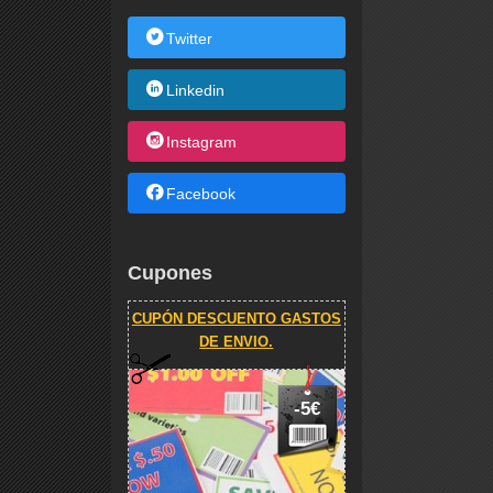
Twitter
Linkedin
Instagram
Facebook
Cupones
CUPÓN DESCUENTO GASTOS
DE ENVIO.
-5€