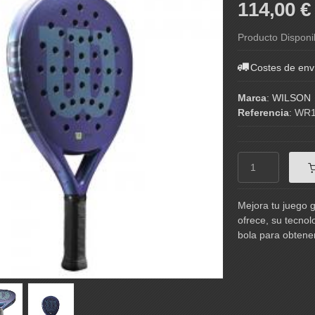
114,00 
Producto Disponi
Costes de env
Marca
:
WILSON
Referencia
:
WR1
Mejora tu juego g
ofrece, su tecnol
bola para obtene