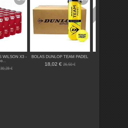
Agotado
 WILSON X3 -
BOLAS DUNLOP TEAM PADEL
WILSON BELA L
o...
18,02 €
199,50 €
26,50 €
€
30,28 €