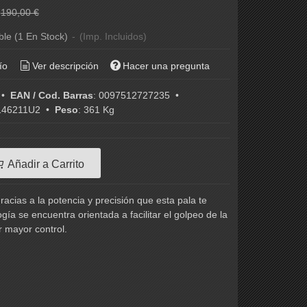
€
190,00 €
ble
(1 En Stock)
-
(Imp. Incluidos)
ío
Ver descripción
Hacer una pregunta
•
EAN / Cod. Barras
:
0097512727235
•
46211U2
•
Peso
:
361 Kg
Añadir a Carrito
racias a la potencia y precisión que esta pala te
ogía se encuentra orientada a facilitar el golpeo de la
r mayor control.