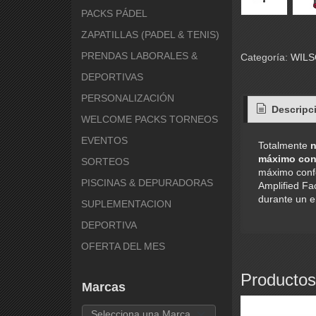
PACKS PÁDEL
ZAPATILLAS (PADEL & TENIS)
PRENDAS LABORALES &
Categoría:
WIL
DEPORTIVAS
PERSONALIZACIÓN
Descripc
WELCOME PACKS TORNEOS
EVENTOS
Totalmente
máximo con
SORTEOS
máximo confo
PISCINAS & DEPURADORAS
Amplified Fa
durante un e
SUPLEMENTACION
DEPORTIVA
OFERTA DEL MES
Productos
Marcas