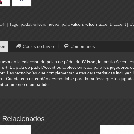
SON
|
Tags:
padel
wilson
nuevo
pala-wilson
wilson-accent
accent
|
Co
ión
Costes de Envío
Comentarios
nueva
en la colección de palas de pádel de
Wilson
, la familia Accent 
fort
. La pala de pádel Accent es la elección ideal para los jugadores o
rt. Las tecnologías que complementan estas características incluyen 
ce. Cuenta con un cordón desmontable para la muñeca que los jugad
ntrenamiento o un partido.
 Relacionados