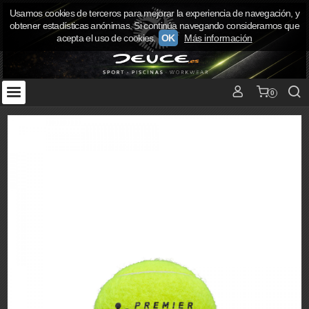
Usamos cookies de terceros para mejorar la experiencia de navegación, y
obtener estadísticas anónimas. Si continúa navegando consideramos que
acepta el uso de cookies.
OK
Más información
0