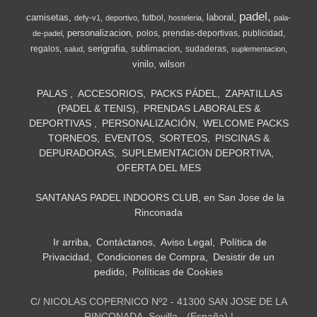
padel
camisetas
laboral
futbol
defy-v1
deportivo
hosteleria
pala-
personalizacion
polos
prendas-deportivas
publicidad
de-padel
serigrafia
sublimacion
regalos
sudaderas
salud
suplementacion
vinilo
wilson
PALAS
ACCESORIOS
PACKS PÁDEL
ZAPATILLAS
(PADEL & TENIS)
PRENDAS LABORALES &
DEPORTIVAS
PERSONALIZACIÓN
WELCOME PACKS
TORNEOS
EVENTOS
SORTEOS
PISCINAS &
DEPURADORAS
SUPLEMENTACION DEPORTIVA
OFERTA DEL MES
SANTANAS PADEL INDOORS CLUB, en San Jose de la
Rinconada
Ir arriba
Contáctanos
Aviso Legal
Política de
Privacidad
Condiciones de Compra
Desistir de un
pedido
Políticas de Cookies
C/ NICOLAS COPERNICO Nº2 - 41300 SAN JOSE DE LA
RINCONADA, Sevilla - (España) |