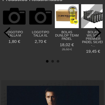
-32 %
Agotado
LOGOTIPO
LOGOTIPO
BOLAS
BOLAS
TALLA M
TALLA XL
DUNLOP TEAM
WILSON
PADEL
PREMIER
1,80 €
2,70 €
PADEL SILVER
18,02 €
-...
26,50 €
19,45 €