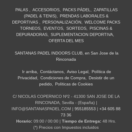
PALAS
ACCESORIOS
PACKS PÁDEL
ZAPATILLAS
(PADEL & TENIS)
PRENDAS LABORALES &
DEPORTIVAS
PERSONALIZACIÓN
WELCOME PACKS
TORNEOS
EVENTOS
SORTEOS
PISCINAS &
DEPURADORAS
SUPLEMENTACION DEPORTIVA
OFERTA DEL MES
SANTANAS PADEL INDOORS CLUB, en San Jose de la
Rinconada
Ir arriba
Contáctanos
Aviso Legal
Política de
Privacidad
Condiciones de Compra
Desistir de un
pedido
Políticas de Cookies
C/ NICOLAS COPERNICO Nº2 - 41300 SAN JOSE DE LA
RINCONADA, Sevilla - (España) |
INFO@SANTANASPADEL.COM |
955185553
|
+34 605 88
73 36
Horario:
09:00 / 00:00 |
Tiempo de Entrega:
48 Hrs.
(*) Precios con Impuestos incluidos