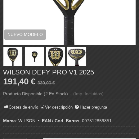
NUEVO MODELO
WILSON DEFY PRO V1 2025
191,40 €
330,00 €
Producto Disponible
(2 En Stock)
-
(Imp. Incluidos)
Costes de envío
Ver descripción
Hacer pregunta
Marca
:
WILSON
•
EAN / Cod. Barras
:
097512859851