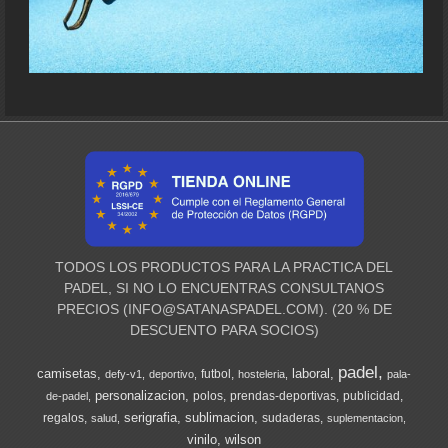
TODOS LOS PRODUCTOS PARA LA PRACTICA DEL
PADEL, SI NO LO ENCUENTRAS CONSULTANOS
PRECIOS (
INFO@SATANASPADEL.COM
). (20 % DE
DESCUENTO PARA SOCIOS)
padel
camisetas
laboral
futbol
defy-v1
deportivo
hosteleria
pala-
personalizacion
polos
prendas-deportivas
publicidad
de-padel
serigrafia
sublimacion
regalos
sudaderas
salud
suplementacion
vinilo
wilson