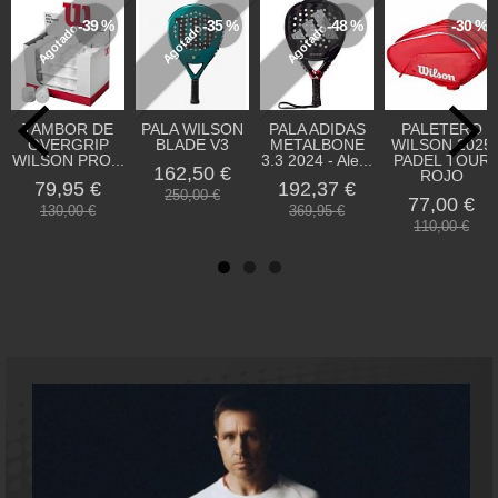
-39 %
-35 %
-48 %
-30 %
Agotado
Agotado
Agotado
TAMBOR DE
PALA WILSON
PALA ADIDAS
PALETERO
OVERGRIP
BLADE V3
METALBONE
WILSON 2025
WILSON PRO...
3.3 2024 - Ale...
PADEL TOUR
162,50 €
ROJO
79,95 €
192,37 €
250,00 €
77,00 €
130,00 €
369,95 €
110,00 €