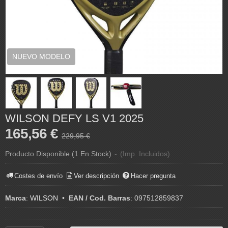
NUEVO MODELO
WILSON DEFY LS V1 2025
165,56 €
229,95 €
Producto Disponible
(1 En Stock)
-
(Imp. Incluidos)
Costes de envío
Ver descripción
Hacer pregunta
Marca
:
WILSON
•
EAN / Cod. Barras
:
097512859837