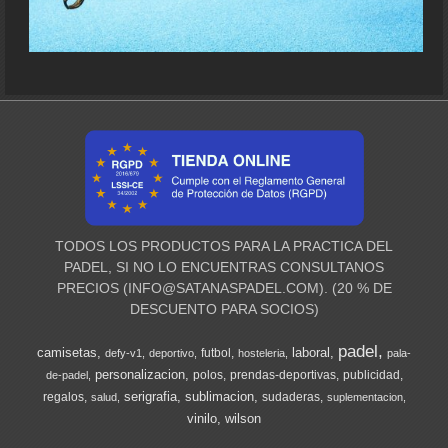
TODOS LOS PRODUCTOS PARA LA PRACTICA DEL
PADEL, SI NO LO ENCUENTRAS CONSULTANOS
PRECIOS (
INFO@SATANASPADEL.COM
). (20 % DE
DESCUENTO PARA SOCIOS)
padel
camisetas
laboral
futbol
defy-v1
deportivo
hosteleria
pala-
personalizacion
polos
prendas-deportivas
publicidad
de-padel
serigrafia
sublimacion
regalos
sudaderas
salud
suplementacion
vinilo
wilson