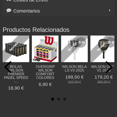
Comentarios
Productos Relacionados
-5 %
-36 %
Agotado
Agotado
Agotado
BOLAS
OVERGRIP
WILSON BELA
WILSON DEFY
WILSON
WILSON
LS V3 2025
V1 2025
PREMIER
COMFORT
199,50 €
179,20 €
PADEL SPEED
COLORES
-...
210,00 €
280,00 €
6,90 €
18,90 €