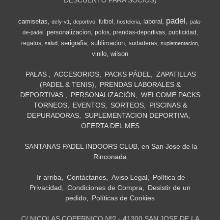
padel
camisetas
laboral
futbol
defy-v1
deportivo
hosteleria
pala-
personalizacion
polos
prendas-deportivas
publicidad
de-padel
serigrafia
sublimacion
regalos
sudaderas
salud
suplementacion
vinilo
wilson
PALAS
ACCESORIOS
PACKS PÁDEL
ZAPATILLAS
(PADEL & TENIS)
PRENDAS LABORALES &
DEPORTIVAS
PERSONALIZACIÓN
WELCOME PACKS
TORNEOS
EVENTOS
SORTEOS
PISCINAS &
DEPURADORAS
SUPLEMENTACION DEPORTIVA
OFERTA DEL MES
SANTANAS PADEL INDOORS CLUB, en San Jose de la
Rinconada
Ir arriba
Contáctanos
Aviso Legal
Política de
Privacidad
Condiciones de Compra
Desistir de un
pedido
Políticas de Cookies
C/ NICOLAS COPERNICO Nº2 - 41300 SAN JOSE DE LA