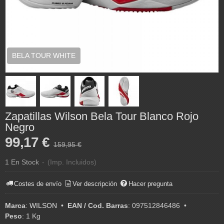
BELA TOUR WHITE
Zapatillas Wilson Bela Tour Blanco Rojo
Negro
99,17 €
159,95 €
1 En Stock
-
(Imp. Incluidos)
Costes de envío
Ver descripción
Hacer pregunta
Marca
:
WILSON
•
EAN / Cod. Barras
:
097512846486
•
Peso
:
1 Kg