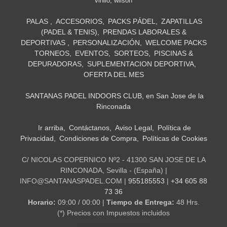
vinilo
wilson
PALAS
ACCESORIOS
PACKS PÁDEL
ZAPATILLAS
(PADEL & TENIS)
PRENDAS LABORALES &
DEPORTIVAS
PERSONALIZACIÓN
WELCOME PACKS
TORNEOS
EVENTOS
SORTEOS
PISCINAS &
DEPURADORAS
SUPLEMENTACION DEPORTIVA
OFERTA DEL MES
SANTANAS PADEL INDOORS CLUB, en San Jose de la
Rinconada
Ir arriba
Contáctanos
Aviso Legal
Política de
Privacidad
Condiciones de Compra
Políticas de Cookies
C/ NICOLAS COPERNICO Nº2 - 41300 SAN JOSE DE LA
RINCONADA, Sevilla - (España) |
INFO@SANTANASPADEL.COM |
955185553
|
+34 605 88
73 36
Horario:
09:00 / 00:00 |
Tiempo de Entrega:
48 Hrs.
(*) Precios con Impuestos incluidos