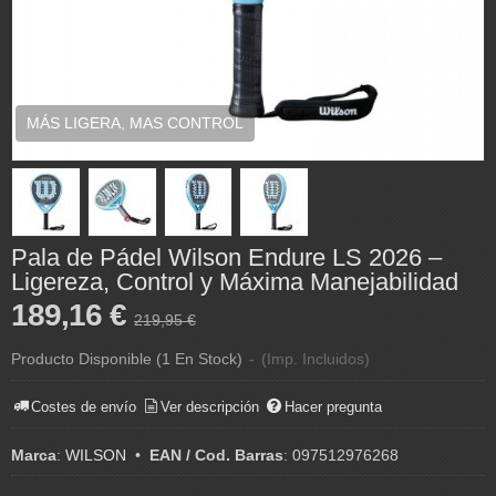
MÁS LIGERA, MAS CONTROL
Pala de Pádel Wilson Endure LS 2026 –
Ligereza, Control y Máxima Manejabilidad
189,16 €
219,95 €
Producto Disponible
(1 En Stock)
-
(Imp. Incluidos)
Costes de envío
Ver descripción
Hacer pregunta
Marca
:
WILSON
•
EAN / Cod. Barras
:
097512976268