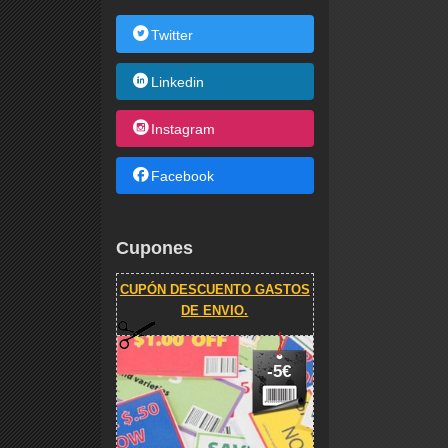
Twitter
Linkedin
Instagram
Facebook
Cupones
CUPÓN DESCUENTO GASTOS
DE ENVIO.
-5€