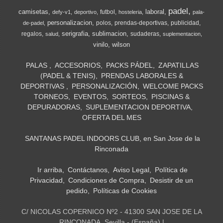
padel
camisetas
laboral
futbol
defy-v1
deportivo
hosteleria
pala-
personalizacion
polos
prendas-deportivas
publicidad
de-padel
serigrafia
sublimacion
regalos
sudaderas
salud
suplementacion
vinilo
wilson
PALAS
ACCESORIOS
PACKS PÁDEL
ZAPATILLAS
(PADEL & TENIS)
PRENDAS LABORALES &
DEPORTIVAS
PERSONALIZACIÓN
WELCOME PACKS
TORNEOS
EVENTOS
SORTEOS
PISCINAS &
DEPURADORAS
SUPLEMENTACION DEPORTIVA
OFERTA DEL MES
SANTANAS PADEL INDOORS CLUB, en San Jose de la
Rinconada
Ir arriba
Contáctanos
Aviso Legal
Política de
Privacidad
Condiciones de Compra
Desistir de un
pedido
Políticas de Cookies
C/ NICOLAS COPERNICO Nº2 - 41300 SAN JOSE DE LA
RINCONADA, Sevilla - (España) |