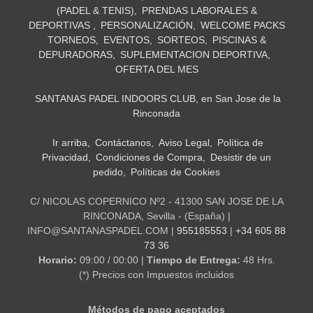
(PADEL & TENIS)
PRENDAS LABORALES &
DEPORTIVAS
PERSONALIZACIÓN
WELCOME PACKS
TORNEOS
EVENTOS
SORTEOS
PISCINAS &
DEPURADORAS
SUPLEMENTACION DEPORTIVA
OFERTA DEL MES
SANTANAS PADEL INDOORS CLUB, en San Jose de la
Rinconada
Ir arriba
Contáctanos
Aviso Legal
Política de
Privacidad
Condiciones de Compra
Desistir de un
pedido
Políticas de Cookies
C/ NICOLAS COPERNICO Nº2 - 41300 SAN JOSE DE LA
RINCONADA, Sevilla - (España) |
INFO@SANTANASPADEL.COM |
955185553
|
+34 605 88
73 36
Horario:
09:00 / 00:00 |
Tiempo de Entrega:
48 Hrs.
(*) Precios con Impuestos incluidos
Métodos de pago aceptados