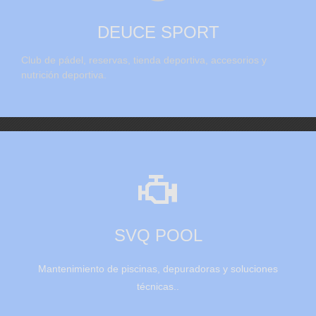
DEUCE SPORT
Club de pádel, reservas, tienda deportiva, accesorios y
nutrición deportiva.

SVQ POOL
Mantenimiento de piscinas, depuradoras y soluciones
técnicas..