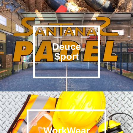
Deuce
Sport
WorkWear