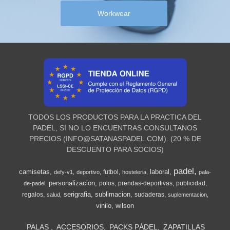
Workwear
TODOS LOS PRODUCTOS PARA LA PRACTICA DEL
PADEL, SI NO LO ENCUENTRAS CONSULTANOS
PRECIOS (
INFO@SATANASPADEL.COM
). (20 % DE
DESCUENTO PARA SOCIOS)
padel
camisetas
laboral
futbol
defy-v1
deportivo
hosteleria
pala-
personalizacion
polos
prendas-deportivas
publicidad
de-padel
serigrafia
sublimacion
regalos
sudaderas
salud
suplementacion
vinilo
wilson
PALAS
ACCESORIOS
PACKS PÁDEL
ZAPATILLAS