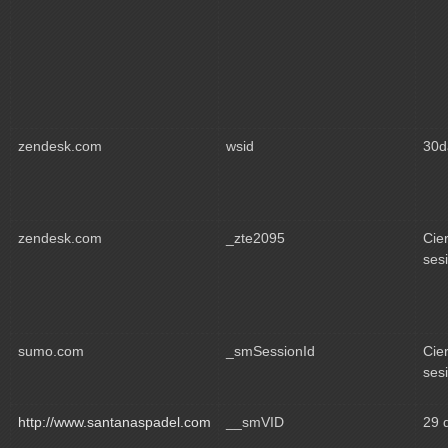
zendesk.com
wsid
30d
zendesk.com
_zte2095
Cie
ses
sumo.com
_smSessionId
Cie
ses
http://www.santanaspadel.com
__smVID
29 