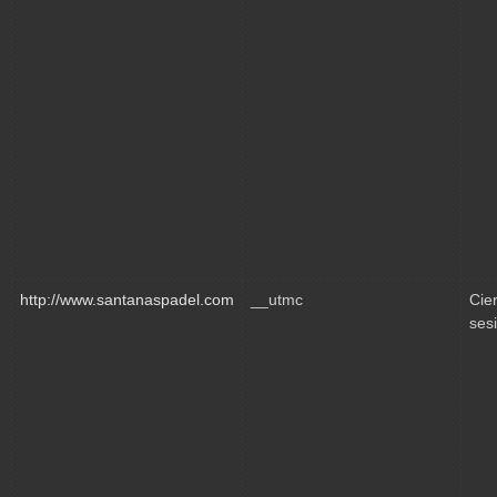
http://www.santanaspadel.com
__utmc
Cie
ses