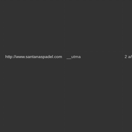
http://www.santanaspadel.com
__utma
2 a