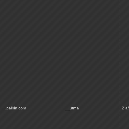
.palbin.com
__utma
2 a