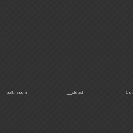
.palbin.com
__cfduid
1 di