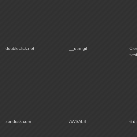
doubleclick.net
__utm.gif
Cie
ses
zendesk.com
AWSALB
6 d