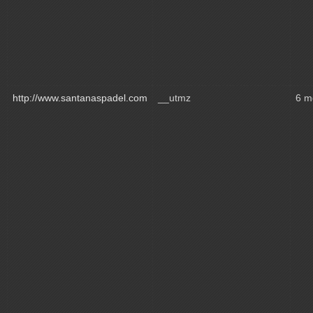
http://www.santanaspadel.com
__utmz
6 m