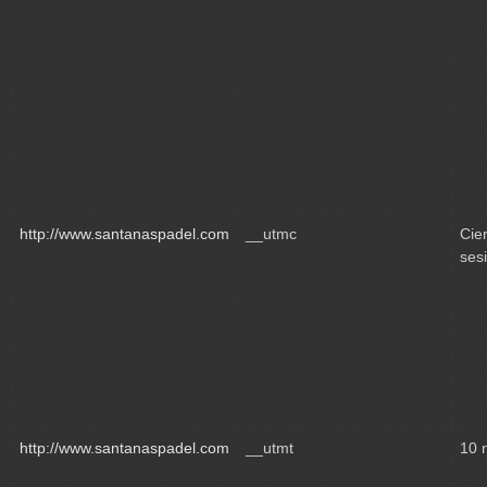
http://www.santanaspadel.com
__utmc
Cie
ses
http://www.santanaspadel.com
__utmt
10 