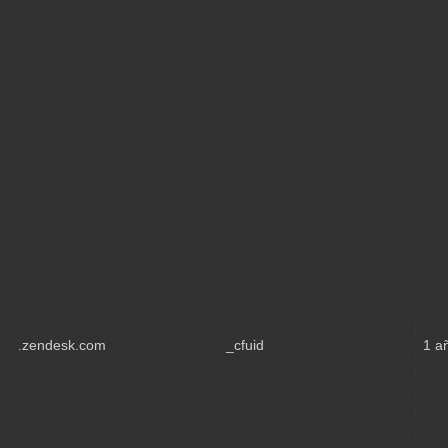
.zendesk.com
_cfuid
1 a