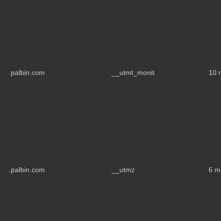
.palbin.com
__utmt_monit
10 
.palbin.com
__utmz
6 m