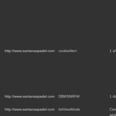
http://www.santanaspadel.com
cookieAlert
1 a
http://www.santanaspadel.com
DBMSNRFM
1 di
http://www.santanaspadel.com
listViewMode
Cie
ses