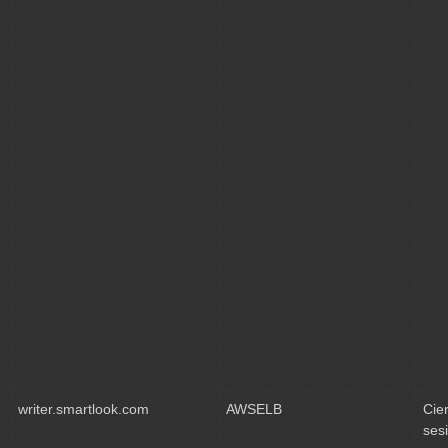
writer.smartlook.com
AWSELB
Cie
ses