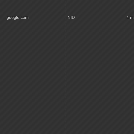
.google.com
NID
4 m