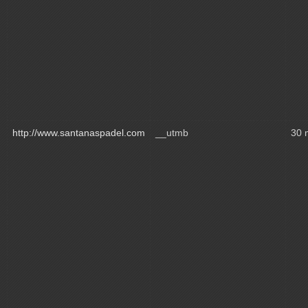
http://www.santanaspadel.com
__utmb
30 