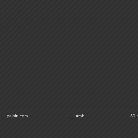
.palbin.com
__utmb
30 