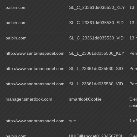
palbin.com
SL_C_23361dd035530_KEY
13 
palbin.com
SL_C_23361dd035530_SID
13 
palbin.com
SL_C_23361dd035530_VID
13 
http://www.santanaspadel.com
SL_L_23361dd035530_KEY
Per
http://www.santanaspadel.com
SL_L_23361dd035530_SID
Per
http://www.santanaspadel.com
SL_L_23361dd035530_VID
Per
manager.smartlook.com
smartlookCookie
Cie
ses
http://www.santanaspadel.com
suc
1 a
palbin.com
UUID#[abcdef0123456789]
Cie