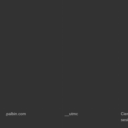
.palbin.com
__utmc
Cie
ses