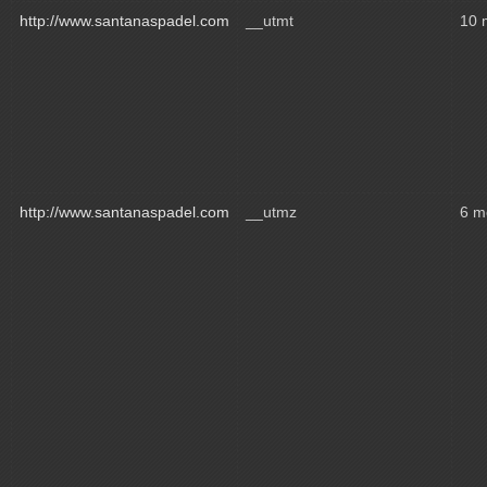
http://www.santanaspadel.com
__utmt
10 
http://www.santanaspadel.com
__utmz
6 m