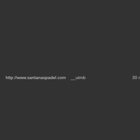
http://www.santanaspadel.com
__utmb
30 