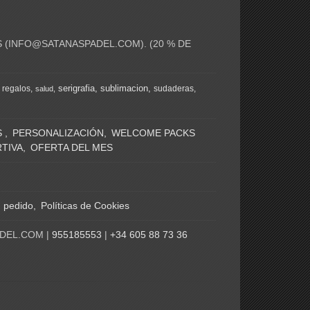
 (
INFO@SATANASPADEL.COM
). (20 % DE
serigrafia
sublimacion
regalos
sudaderas
salud
S
PERSONALIZACIÓN
WELCOME PACKS
TIVA
OFERTA DEL MES
n pedido
Políticas de Cookies
ADEL.COM |
955185553
|
+34 605 88 73 36