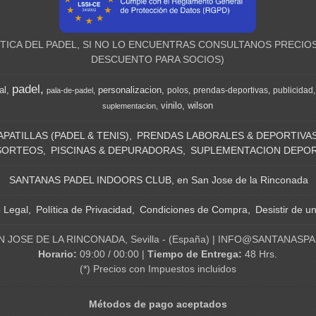
ICA DEL PADEL, SI NO LO ENCUENTRAS CONSULTANOS PRECIOS
DESCUENTO PARA SOCIOS)
padel
al
personalizacion
polos
prendas-deportivas
publicidad
pala-de-padel
vinilo
wilson
suplementacion
APATILLAS (PADEL & TENIS)
PRENDAS LABORALES & DEPORTIVA
SORTEOS
PISCINAS & DEPURADORAS
SUPLEMENTACION DEPOR
SANTANAS PADEL INDOORS CLUB, en San Jose de la Rinconada
o Legal
Política de Privacidad
Condiciones de Compra
Desistir de u
N JOSE DE LA RINCONADA, Sevilla - (España) | INFO@SANTANASP
Horario:
09:00 / 00:00 |
Tiempo de Entrega:
48 Hrs.
(*) Precios con Impuestos incluidos
Métodos de pago aceptados