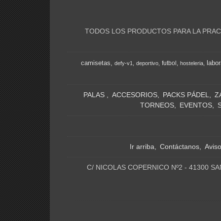
TODOS LOS PRODUCTOS PARA LA PRACT
camisetas
labor
futbol
defy-v1
deportivo
hosteleria
PALAS
ACCESORIOS
PACKS PÁDEL
Z
TORNEOS
EVENTOS
Ir arriba
Contáctanos
Avis
C/ NICOLAS COPERNICO Nº2 - 41300 SA