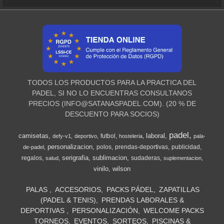
TODOS LOS PRODUCTOS PARA LA PRACTICA DEL
PADEL, SI NO LO ENCUENTRAS CONSULTANOS
PRECIOS (
INFO@SATANASPADEL.COM
). (20 % DE
DESCUENTO PARA SOCIOS)
padel
camisetas
laboral
futbol
defy-v1
deportivo
hosteleria
pala-
personalizacion
polos
prendas-deportivas
publicidad
de-padel
serigrafia
sublimacion
regalos
sudaderas
salud
suplementacion
vinilo
wilson
PALAS
ACCESORIOS
PACKS PÁDEL
ZAPATILLAS
(PADEL & TENIS)
PRENDAS LABORALES &
DEPORTIVAS
PERSONALIZACIÓN
WELCOME PACKS
TORNEOS
EVENTOS
SORTEOS
PISCINAS &