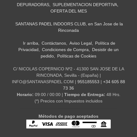
DEPURADORAS
SUPLEMENTACION DEPORTIVA
OFERTA DEL MES
SANTANAS PADEL INDOORS CLUB, en San Jose de la
Rinconada
Ir arriba
Contáctanos
Aviso Legal
Política de
Privacidad
Condiciones de Compra
Desistir de un
pedido
Políticas de Cookies
C/ NICOLAS COPERNICO Nº2 - 41300 SAN JOSE DE LA
RINCONADA, Sevilla - (España) |
INFO@SANTANASPADEL.COM |
955185553
|
+34 605 88
73 36
Horario:
09:00 / 00:00 |
Tiempo de Entrega:
48 Hrs.
(*) Precios con Impuestos incluidos
Métodos de pago aceptados