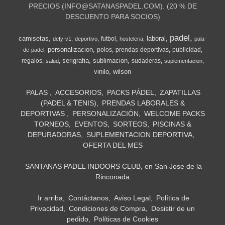
PRECIOS (
INFO@SATANASPADEL.COM
). (20 % DE
DESCUENTO PARA SOCIOS)
padel
camisetas
laboral
futbol
defy-v1
deportivo
hosteleria
pala-
personalizacion
polos
prendas-deportivas
publicidad
de-padel
serigrafia
sublimacion
regalos
sudaderas
salud
suplementacion
vinilo
wilson
PALAS
ACCESORIOS
PACKS PÁDEL
ZAPATILLAS
(PADEL & TENIS)
PRENDAS LABORALES &
DEPORTIVAS
PERSONALIZACIÓN
WELCOME PACKS
TORNEOS
EVENTOS
SORTEOS
PISCINAS &
DEPURADORAS
SUPLEMENTACION DEPORTIVA
OFERTA DEL MES
SANTANAS PADEL INDOORS CLUB, en San Jose de la
Rinconada
Ir arriba
Contáctanos
Aviso Legal
Política de
Privacidad
Condiciones de Compra
Desistir de un
pedido
Políticas de Cookies