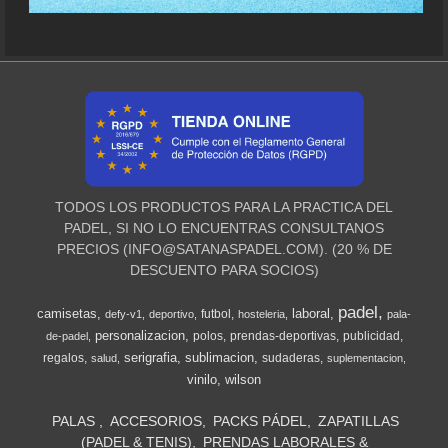
TODOS LOS PRODUCTOS PARA LA PRACTICA DEL
PADEL, SI NO LO ENCUENTRAS CONSULTANOS
PRECIOS (
INFO@SATANASPADEL.COM
). (20 % DE
DESCUENTO PARA SOCIOS)
padel
camisetas
laboral
futbol
defy-v1
deportivo
hosteleria
pala-
personalizacion
polos
prendas-deportivas
publicidad
de-padel
serigrafia
sublimacion
regalos
sudaderas
salud
suplementacion
vinilo
wilson
PALAS
ACCESORIOS
PACKS PÁDEL
ZAPATILLAS
(PADEL & TENIS)
PRENDAS LABORALES &