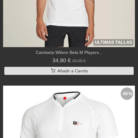
ULTIMAS TALLAS
Camiseta Wilson Bela M Players...
34,80 €
60,00 €
Añadir a Carrito
-50 %