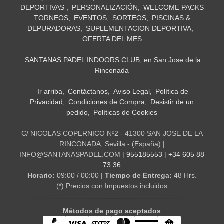
DEPORTIVAS
PERSONALIZACIÓN
WELCOME PACKS
TORNEOS
EVENTOS
SORTEOS
PISCINAS &
DEPURADORAS
SUPLEMENTACION DEPORTIVA
OFERTA DEL MES
SANTANAS PADEL INDOORS CLUB, en San Jose de la
Rinconada
Ir arriba
Contáctanos
Aviso Legal
Política de
Privacidad
Condiciones de Compra
Desistir de un
pedido
Políticas de Cookies
C/ NICOLAS COPERNICO Nº2 - 41300 SAN JOSE DE LA
RINCONADA, Sevilla - (España) |
INFO@SANTANASPADEL.COM |
955185553
|
+34 605 88
73 36
Horario:
09:00 / 00:00 |
Tiempo de Entrega:
48 Hrs.
(*) Precios con Impuestos incluidos
Métodos de pago aceptados