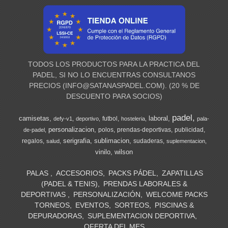
TODOS LOS PRODUCTOS PARA LA PRACTICA DEL
PADEL, SI NO LO ENCUENTRAS CONSULTANOS
PRECIOS (
INFO@SATANASPADEL.COM
). (20 % DE
DESCUENTO PARA SOCIOS)
padel
camisetas
laboral
futbol
defy-v1
deportivo
hosteleria
pala-
personalizacion
polos
prendas-deportivas
publicidad
de-padel
serigrafia
sublimacion
regalos
sudaderas
salud
suplementacion
vinilo
wilson
PALAS
ACCESORIOS
PACKS PÁDEL
ZAPATILLAS
(PADEL & TENIS)
PRENDAS LABORALES &
DEPORTIVAS
PERSONALIZACIÓN
WELCOME PACKS
TORNEOS
EVENTOS
SORTEOS
PISCINAS &
DEPURADORAS
SUPLEMENTACION DEPORTIVA
OFERTA DEL MES