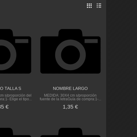
O TALLA S
NOMBRE LARGO
m s/proporción del
MEDIDA: 30X4 cm s/proporción
:1- Elige el tipo...
fuente de la letraGuía de compra:1-...
35 €
1,35 €