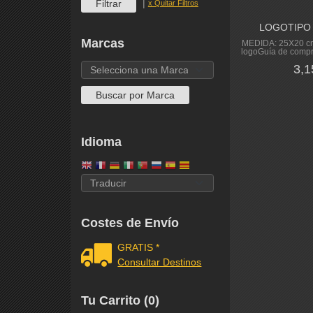
|
x Quitar Filtros
LOGOTIPO 
Marcas
MEDIDA: 25X20 cm
logoGuía de compra:
3,1
Idioma
Costes de Envío
GRATIS *
Consultar Destinos
Tu Carrito (0)