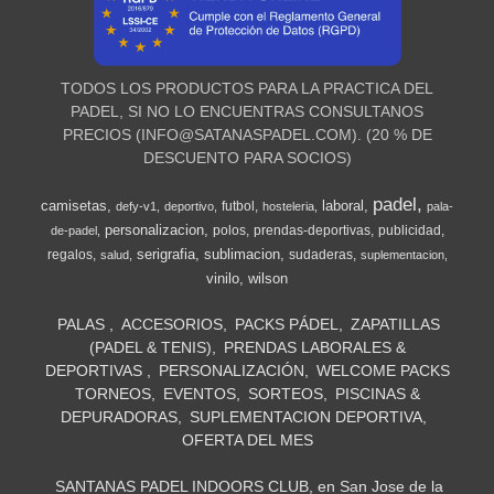
TODOS LOS PRODUCTOS PARA LA PRACTICA DEL
PADEL, SI NO LO ENCUENTRAS CONSULTANOS
PRECIOS (
INFO@SATANASPADEL.COM
). (20 % DE
DESCUENTO PARA SOCIOS)
padel
camisetas
laboral
futbol
defy-v1
deportivo
hosteleria
pala-
personalizacion
polos
prendas-deportivas
publicidad
de-padel
serigrafia
sublimacion
regalos
sudaderas
salud
suplementacion
vinilo
wilson
PALAS
ACCESORIOS
PACKS PÁDEL
ZAPATILLAS
(PADEL & TENIS)
PRENDAS LABORALES &
DEPORTIVAS
PERSONALIZACIÓN
WELCOME PACKS
TORNEOS
EVENTOS
SORTEOS
PISCINAS &
DEPURADORAS
SUPLEMENTACION DEPORTIVA
OFERTA DEL MES
SANTANAS PADEL INDOORS CLUB, en San Jose de la