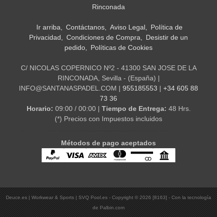
Rinconada
Ir arriba
Contáctanos
Aviso Legal
Política de
Privacidad
Condiciones de Compra
Desistir de un
pedido
Políticas de Cookies
C/ NICOLAS COPERNICO Nº2 - 41300 SAN JOSE DE LA
RINCONADA, Sevilla - (España) |
INFO@SANTANASPADEL.COM |
955185553
|
+34 605 88
73 36
Horario:
09:00 / 00:00 |
Tiempo de Entrega:
48 Hrs.
(*) Precios con Impuestos incluidos
Métodos de pago aceptados
Deuce.es | Workwear & Sports | SVQ Pool.es
- Copyright © 2026 [8163] - Con la tecnología
de Palbin.com