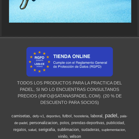
TODOS LOS PRODUCTOS PARA LA PRACTICA DEL
PADEL, SI NO LO ENCUENTRAS CONSULTANOS
PRECIOS (
INFO@SATANASPADEL.COM
). (20 % DE
DESCUENTO PARA SOCIOS)
padel
camisetas
laboral
futbol
defy-v1
deportivo
hosteleria
pala-
personalizacion
polos
prendas-deportivas
publicidad
de-padel
serigrafia
sublimacion
regalos
sudaderas
salud
suplementacion
vinilo
wilson