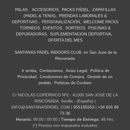
PALAS
ACCESORIOS
PACKS PÁDEL
ZAPATILLAS
(PADEL & TENIS)
PRENDAS LABORALES &
DEPORTIVAS
PERSONALIZACIÓN
WELCOME PACKS
TORNEOS
EVENTOS
SORTEOS
PISCINAS &
DEPURADORAS
SUPLEMENTACION DEPORTIVA
OFERTA DEL MES
SANTANAS PADEL INDOORS CLUB, en San Jose de la
Rinconada
Ir arriba
Contáctanos
Aviso Legal
Política de
Privacidad
Condiciones de Compra
Desistir de un
pedido
Políticas de Cookies
C/ NICOLAS COPERNICO Nº2 - 41300 SAN JOSE DE LA
RINCONADA, Sevilla - (España) |
INFO@SANTANASPADEL.COM |
955185553
|
+34 605 88
73 36
Horario:
09:00 / 00:00 |
Tiempo de Entrega:
48 Hrs.
(*) Precios con Impuestos incluidos