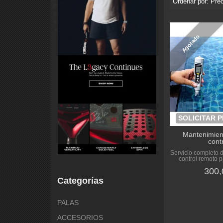
Ordenar por:
Prec
Agotado
SOLICITAR 
Mantenimient
contr
Servicio completo 
control remoto pa
300,
Categorías
PALAS
ACCESORIOS