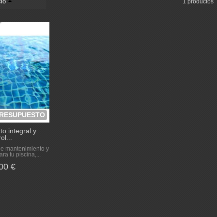
io
1 productos
PRESUPUESTO
o integral y
ol...
de mantenimiento y
ra tu piscina,...
00 €