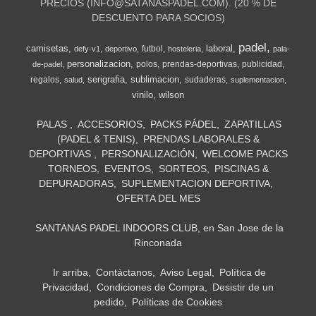
PRECIOS (
INFO@SATANASPADEL.COM
). (20 % DE
DESCUENTO PARA SOCIOS)
padel
camisetas
laboral
futbol
defy-v1
deportivo
hosteleria
pala-
personalizacion
polos
prendas-deportivas
publicidad
de-padel
serigrafia
sublimacion
regalos
sudaderas
salud
suplementacion
vinilo
wilson
PALAS
ACCESORIOS
PACKS PÁDEL
ZAPATILLAS
(PADEL & TENIS)
PRENDAS LABORALES &
DEPORTIVAS
PERSONALIZACIÓN
WELCOME PACKS
TORNEOS
EVENTOS
SORTEOS
PISCINAS &
DEPURADORAS
SUPLEMENTACION DEPORTIVA
OFERTA DEL MES
SANTANAS PADEL INDOORS CLUB, en San Jose de la
Rinconada
Ir arriba
Contáctanos
Aviso Legal
Política de
Privacidad
Condiciones de Compra
Desistir de un
pedido
Políticas de Cookies