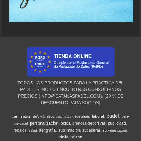
TODOS LOS PRODUCTOS PARA LA PRACTICA DEL
PADEL, SI NO LO ENCUENTRAS CONSULTANOS
PRECIOS (
INFO@SATANASPADEL.COM
). (20 % DE
DESCUENTO PARA SOCIOS)
padel
camisetas
laboral
futbol
defy-v1
deportivo
hosteleria
pala-
personalizacion
polos
prendas-deportivas
publicidad
de-padel
serigrafia
sublimacion
regalos
sudaderas
salud
suplementacion
vinilo
wilson