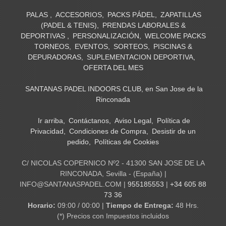
PALAS
ACCESORIOS
PACKS PÁDEL
ZAPATILLAS
(PADEL & TENIS)
PRENDAS LABORALES &
DEPORTIVAS
PERSONALIZACIÓN
WELCOME PACKS
TORNEOS
EVENTOS
SORTEOS
PISCINAS &
DEPURADORAS
SUPLEMENTACION DEPORTIVA
OFERTA DEL MES
SANTANAS PADEL INDOORS CLUB, en San Jose de la
Rinconada
Ir arriba
Contáctanos
Aviso Legal
Política de
Privacidad
Condiciones de Compra
Desistir de un
pedido
Políticas de Cookies
C/ NICOLAS COPERNICO Nº2 - 41300 SAN JOSE DE LA
RINCONADA, Sevilla - (España) |
INFO@SANTANASPADEL.COM |
955185553
|
+34 605 88
73 36
Horario:
09:00 / 00:00 |
Tiempo de Entrega:
48 Hrs.
(*) Precios con Impuestos incluidos