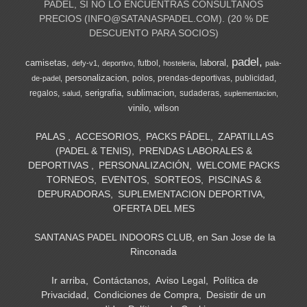
PADEL, SI NO LO ENCUENTRAS CONSULTANOS
PRECIOS (
INFO@SATANASPADEL.COM
). (20 % DE
DESCUENTO PARA SOCIOS)
padel
camisetas
laboral
futbol
defy-v1
deportivo
hosteleria
pala-
personalizacion
polos
prendas-deportivas
publicidad
de-padel
serigrafia
sublimacion
regalos
sudaderas
salud
suplementacion
vinilo
wilson
PALAS
ACCESORIOS
PACKS PÁDEL
ZAPATILLAS
(PADEL & TENIS)
PRENDAS LABORALES &
DEPORTIVAS
PERSONALIZACIÓN
WELCOME PACKS
TORNEOS
EVENTOS
SORTEOS
PISCINAS &
DEPURADORAS
SUPLEMENTACION DEPORTIVA
OFERTA DEL MES
SANTANAS PADEL INDOORS CLUB, en San Jose de la
Rinconada
Ir arriba
Contáctanos
Aviso Legal
Política de
Privacidad
Condiciones de Compra
Desistir de un