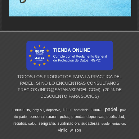
TODOS LOS PRODUCTOS PARA LA PRACTICA DEL
PADEL, SI NO LO ENCUENTRAS CONSULTANOS
PRECIOS (
INFO@SATANASPADEL.COM
). (20 % DE
DESCUENTO PARA SOCIOS)
padel
camisetas
laboral
futbol
defy-v1
deportivo
hosteleria
pala-
personalizacion
polos
prendas-deportivas
publicidad
de-padel
serigrafia
sublimacion
regalos
sudaderas
salud
suplementacion
vinilo
wilson