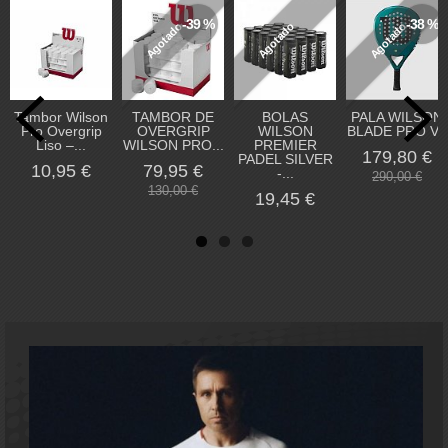
-39 %
-38 %
Agotado
Agotado
Agotado
Tambor Wilson
TAMBOR DE
BOLAS
PALA WILSON
Pro Overgrip
OVERGRIP
WILSON
BLADE PRO V3
Liso –...
WILSON PRO...
PREMIER
179,80 €
PADEL SILVER
10,95 €
79,95 €
-...
290,00 €
130,00 €
19,45 €