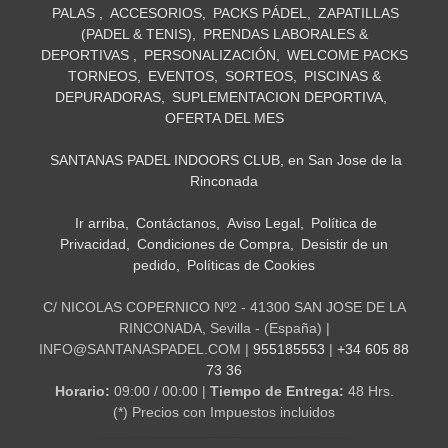
PALAS
ACCESORIOS
PACKS PÁDEL
ZAPATILLAS
(PADEL & TENIS)
PRENDAS LABORALES &
DEPORTIVAS
PERSONALIZACIÓN
WELCOME PACKS
TORNEOS
EVENTOS
SORTEOS
PISCINAS &
DEPURADORAS
SUPLEMENTACION DEPORTIVA
OFERTA DEL MES
SANTANAS PADEL INDOORS CLUB, en San Jose de la
Rinconada
Ir arriba
Contáctanos
Aviso Legal
Política de
Privacidad
Condiciones de Compra
Desistir de un
pedido
Políticas de Cookies
C/ NICOLAS COPERNICO Nº2 - 41300 SAN JOSE DE LA
RINCONADA, Sevilla - (España) |
INFO@SANTANASPADEL.COM |
955185553
|
+34 605 88
73 36
Horario:
09:00 / 00:00 |
Tiempo de Entrega:
48 Hrs.
(*) Precios con Impuestos incluidos