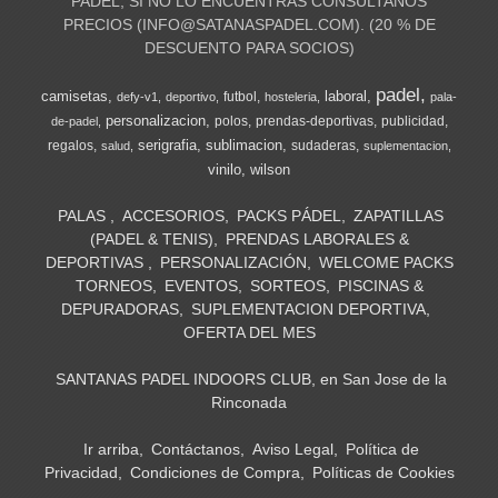
PADEL, SI NO LO ENCUENTRAS CONSULTANOS
PRECIOS (
INFO@SATANASPADEL.COM
). (20 % DE
DESCUENTO PARA SOCIOS)
padel
camisetas
laboral
futbol
defy-v1
deportivo
hosteleria
pala-
personalizacion
polos
prendas-deportivas
publicidad
de-padel
serigrafia
sublimacion
regalos
sudaderas
salud
suplementacion
vinilo
wilson
PALAS
ACCESORIOS
PACKS PÁDEL
ZAPATILLAS
(PADEL & TENIS)
PRENDAS LABORALES &
DEPORTIVAS
PERSONALIZACIÓN
WELCOME PACKS
TORNEOS
EVENTOS
SORTEOS
PISCINAS &
DEPURADORAS
SUPLEMENTACION DEPORTIVA
OFERTA DEL MES
SANTANAS PADEL INDOORS CLUB, en San Jose de la
Rinconada
Ir arriba
Contáctanos
Aviso Legal
Política de
Privacidad
Condiciones de Compra
Políticas de Cookies