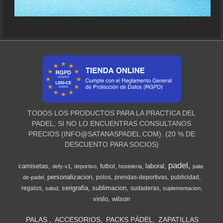
TODOS LOS PRODUCTOS PARA LA PRACTICA DEL
PADEL, SI NO LO ENCUENTRAS CONSULTANOS
PRECIOS (
INFO@SATANASPADEL.COM
). (20 % DE
DESCUENTO PARA SOCIOS)
padel
camisetas
laboral
futbol
defy-v1
deportivo
hosteleria
pala-
personalizacion
polos
prendas-deportivas
publicidad
de-padel
serigrafia
sublimacion
regalos
sudaderas
salud
suplementacion
vinilo
wilson
PALAS
ACCESORIOS
PACKS PÁDEL
ZAPATILLAS