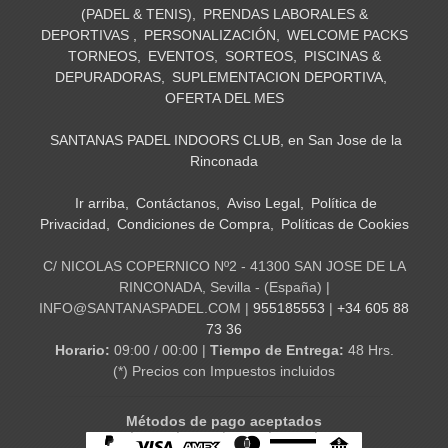
(PADEL & TENIS)
PRENDAS LABORALES &
DEPORTIVAS
PERSONALIZACIÓN
WELCOME PACKS
TORNEOS
EVENTOS
SORTEOS
PISCINAS &
DEPURADORAS
SUPLEMENTACION DEPORTIVA
OFERTA DEL MES
SANTANAS PADEL INDOORS CLUB, en San Jose de la
Rinconada
Ir arriba
Contáctanos
Aviso Legal
Política de
Privacidad
Condiciones de Compra
Políticas de Cookies
C/ NICOLAS COPERNICO Nº2 - 41300 SAN JOSE DE LA
RINCONADA, Sevilla - (España) |
INFO@SANTANASPADEL.COM |
955185553
|
+34 605 88
73 36
Horario:
09:00 / 00:00 |
Tiempo de Entrega:
48 Hrs.
(*) Precios con Impuestos incluidos
Métodos de pago aceptados