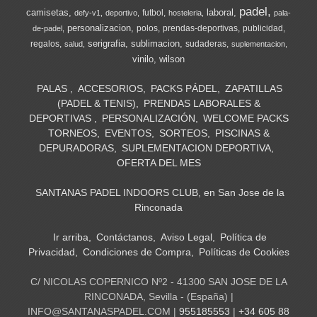
padel
camisetas
laboral
futbol
defy-v1
deportivo
hosteleria
pala-
personalizacion
polos
prendas-deportivas
publicidad
de-padel
serigrafia
sublimacion
regalos
sudaderas
salud
suplementacion
vinilo
wilson
PALAS
ACCESORIOS
PACKS PÁDEL
ZAPATILLAS
(PADEL & TENIS)
PRENDAS LABORALES &
DEPORTIVAS
PERSONALIZACIÓN
WELCOME PACKS
TORNEOS
EVENTOS
SORTEOS
PISCINAS &
DEPURADORAS
SUPLEMENTACION DEPORTIVA
OFERTA DEL MES
SANTANAS PADEL INDOORS CLUB, en San Jose de la
Rinconada
Ir arriba
Contáctanos
Aviso Legal
Política de
Privacidad
Condiciones de Compra
Políticas de Cookies
C/ NICOLAS COPERNICO Nº2 - 41300 SAN JOSE DE LA
RINCONADA, Sevilla - (España) |
INFO@SANTANASPADEL.COM |
955185553
|
+34 605 88