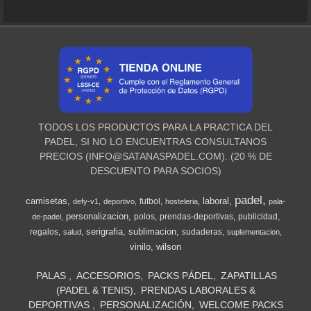
TODOS LOS PRODUCTOS PARA LA PRACTICA DEL
PADEL, SI NO LO ENCUENTRAS CONSULTANOS
PRECIOS (
INFO@SATANASPADEL.COM
). (20 % DE
DESCUENTO PARA SOCIOS)
padel
camisetas
laboral
futbol
defy-v1
deportivo
hosteleria
pala-
personalizacion
polos
prendas-deportivas
publicidad
de-padel
serigrafia
sublimacion
regalos
sudaderas
salud
suplementacion
vinilo
wilson
PALAS
ACCESORIOS
PACKS PÁDEL
ZAPATILLAS
(PADEL & TENIS)
PRENDAS LABORALES &
DEPORTIVAS
PERSONALIZACIÓN
WELCOME PACKS