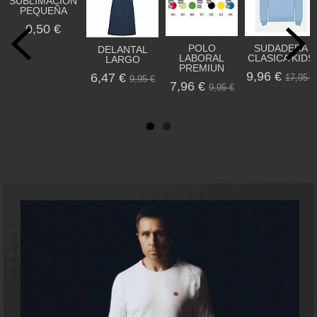
SUBLIMACION
PEQUEÑA
0,50 €
POLO
SUDADERA
DELANTAL
LABORAL
CLASICA KIDS
LARGO
PREMIUN
9,96 €
6,47 €
17,95 €
9,95 €
7,96 €
9,95 €