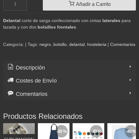
Añadir a Carrito
Delantal
corto de sarga confeccionado con cintas
laterales
para
lazada y con dos
bolsillos frontales
.
Categoría:
|
Tags:
negro
bolsillo
delantal
hosteleria
|
Comentarios
Descripción
Costes de Envío
Comentarios
Productos Relacionados
-35 %
-20 %
-45 %