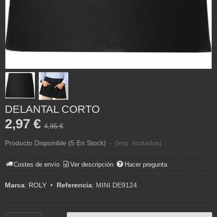
DELANTAL CORTO
2,97 €
4,95 €
Producto Disponible
(5 En Stock)
-
(Imp. Incluidos)
Costes de envío
Ver descripción
Hacer pregunta
Marca
:
ROLY
•
Referencia
:
MINI DE9124