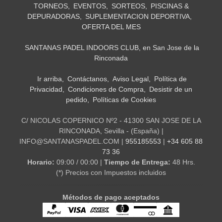
TORNEOS
EVENTOS
SORTEOS
PISCINAS &
DEPURADORAS
SUPLEMENTACION DEPORTIVA
OFERTA DEL MES
SANTANAS PADEL INDOORS CLUB, en San Jose de la
Rinconada
Ir arriba
Contáctanos
Aviso Legal
Política de
Privacidad
Condiciones de Compra
Desistir de un
pedido
Políticas de Cookies
C/ NICOLAS COPERNICO Nº2 - 41300 SAN JOSE DE LA
RINCONADA, Sevilla - (España) |
INFO@SANTANASPADEL.COM |
955185553
|
+34 605 88
73 36
Horario:
09:00 / 00:00 |
Tiempo de Entrega:
48 Hrs.
(*) Precios con Impuestos incluidos
Métodos de pago aceptados