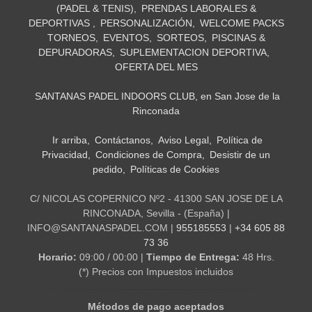
(PADEL & TENIS)
PRENDAS LABORALES &
DEPORTIVAS
PERSONALIZACIÓN
WELCOME PACKS
TORNEOS
EVENTOS
SORTEOS
PISCINAS &
DEPURADORAS
SUPLEMENTACION DEPORTIVA
OFERTA DEL MES
SANTANAS PADEL INDOORS CLUB, en San Jose de la
Rinconada
Ir arriba
Contáctanos
Aviso Legal
Política de
Privacidad
Condiciones de Compra
Desistir de un
pedido
Políticas de Cookies
C/ NICOLAS COPERNICO Nº2 - 41300 SAN JOSE DE LA
RINCONADA, Sevilla - (España) |
INFO@SANTANASPADEL.COM |
955185553
|
+34 605 88
73 36
Horario:
09:00 / 00:00 |
Tiempo de Entrega:
48 Hrs.
(*) Precios con Impuestos incluidos
Métodos de pago aceptados