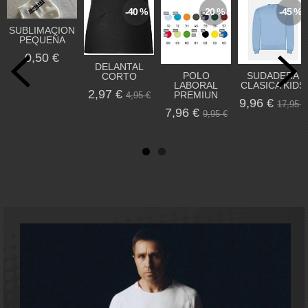
-40 %
-20 %
-45 %
SUBLIMACION
PEQUEÑA
0,50 €
DELANTAL
POLO
SUDADERA
CORTO
LABORAL
CLASICA KIDS
2,97 €
PREMIUN
4,95 €
9,96 €
17,95 €
7,96 €
9,95 €