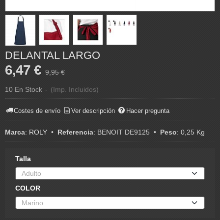
DELANTAL LARGO
6,47 €
9,95 €
10 En Stock
-
(Imp. Incluidos)
Costes de envío
Ver descripción
Hacer pregunta
Marca
:
ROLY
•
Referencia
:
BENOIT DE9125
•
Peso
:
0,25 Kg
Talla
COLOR