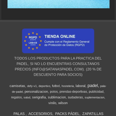
TODOS LOS PRODUCTOS PARA LA PRACTICA DEL
PADEL, SI NO LO ENCUENTRAS CONSULTANOS
PRECIOS (
INFO@SATANASPADEL.COM
). (20 % DE
DESCUENTO PARA SOCIOS)
padel
camisetas
laboral
futbol
defy-v1
deportivo
hosteleria
pala-
personalizacion
polos
prendas-deportivas
publicidad
de-padel
serigrafia
sublimacion
regalos
sudaderas
salud
suplementacion
vinilo
wilson
PALAS
ACCESORIOS
PACKS PÁDEL
ZAPATILLAS