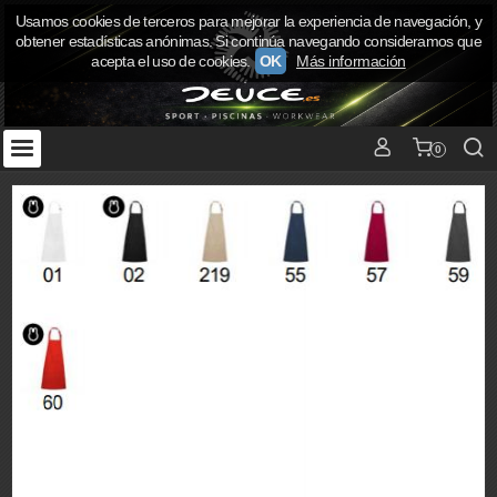
Usamos cookies de terceros para mejorar la experiencia de navegación, y
obtener estadísticas anónimas. Si continúa navegando consideramos que
acepta el uso de cookies.
OK
Más información
0