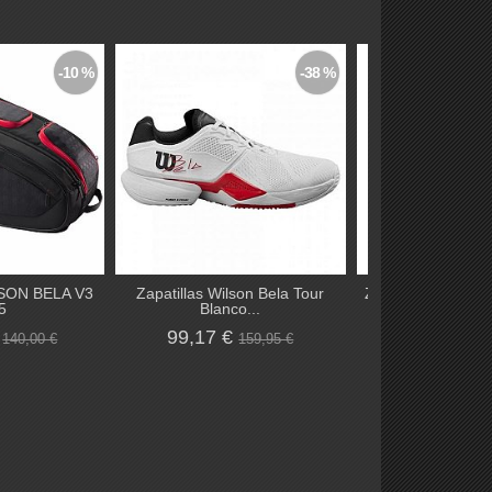
-10 %
-38 %
SON BELA V3
Zapatillas Wilson Bela Tour
Zapatillas Wilson
5
Blanco...
W -...
€
99,17 €
49,50 €
140,00 €
159,95 €
9