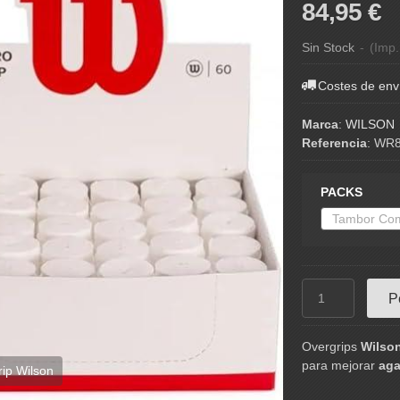
84,95 €
Sin Stock
-
(Imp.
Costes de env
Marca
:
WILSON
Referencia
:
WR8
PACKS
P
Overgrips
Wilson
para mejorar
aga
ip Wilson