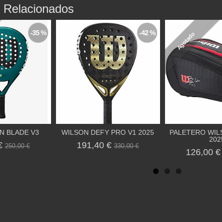
 Relacionados
-35 %
-42 %
Agotado
N BLADE V3
WILSON DEFY PRO V1 2025
PALETERO WIL
202
 €
191,40 €
250,00 €
330,00 €
126,00 