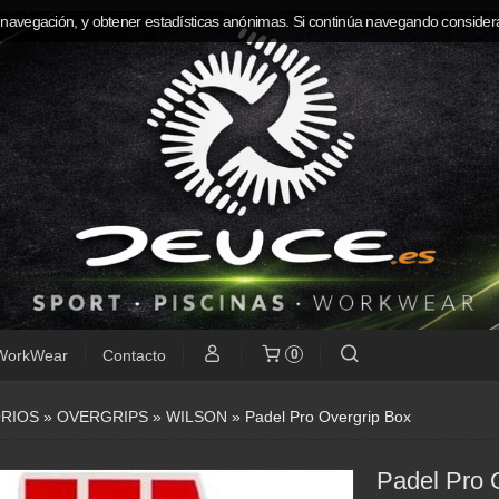
 navegación, y obtener estadísticas anónimas. Si continúa navegando consider
WorkWear
Contacto
0
RIOS
»
OVERGRIPS
»
WILSON
»
Padel Pro Overgrip Box
Padel Pro 