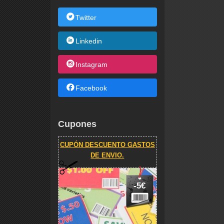
Twitter
Linkedin
Instagram
Facebook
Cupones
CUPÓN DESCUENTO GASTOS
DE ENVIO.
-5€