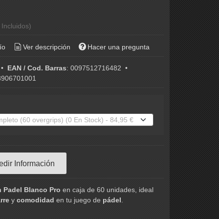
 Incluidos)
ío
Ver descripción
Hacer una pregunta
•
EAN / Cod. Barras
:
0097512716482
•
906701001
edir Información
 Padel Blanco Pro
en caja de 60 unidades, ideal
rre
y
comodidad
en tu juego de
pádel
.