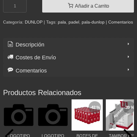
Añadir a Carrito
Categoría:
DUNLOP
|
Tags:
pala
padel
pala-dunlop
|
Comentarios
Descripción
Costes de Envío
Comentarios
Productos Relacionados
-42 %
-39 %
Agotado
LOGOTIPO
LOGOTIPO
BOTES DE
TAMBOR DE