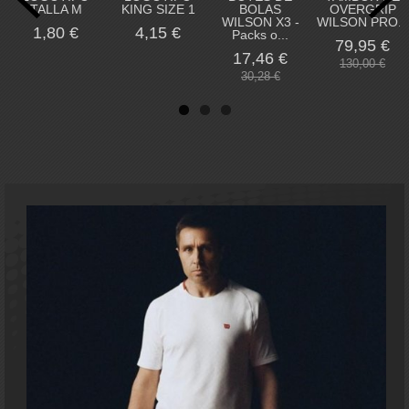
TALLA M
KING SIZE 1
BOLAS
OVERGRIP
WILSON X3 -
WILSON PRO...
1,80 €
4,15 €
Packs o...
79,95 €
17,46 €
130,00 €
30,28 €