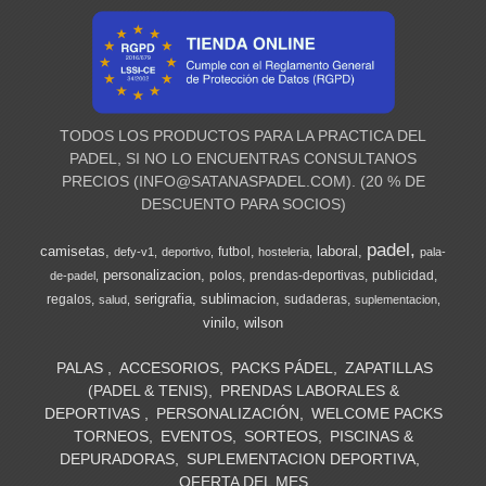
TODOS LOS PRODUCTOS PARA LA PRACTICA DEL
PADEL, SI NO LO ENCUENTRAS CONSULTANOS
PRECIOS (
INFO@SATANASPADEL.COM
). (20 % DE
DESCUENTO PARA SOCIOS)
padel
camisetas
laboral
futbol
defy-v1
deportivo
hosteleria
pala-
personalizacion
polos
prendas-deportivas
publicidad
de-padel
serigrafia
sublimacion
regalos
sudaderas
salud
suplementacion
vinilo
wilson
PALAS
ACCESORIOS
PACKS PÁDEL
ZAPATILLAS
(PADEL & TENIS)
PRENDAS LABORALES &
DEPORTIVAS
PERSONALIZACIÓN
WELCOME PACKS
TORNEOS
EVENTOS
SORTEOS
PISCINAS &
DEPURADORAS
SUPLEMENTACION DEPORTIVA
OFERTA DEL MES