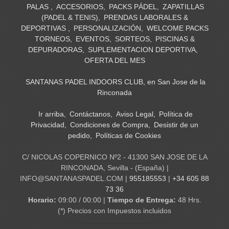
PALAS
ACCESORIOS
PACKS PÁDEL
ZAPATILLAS
(PADEL & TENIS)
PRENDAS LABORALES &
DEPORTIVAS
PERSONALIZACIÓN
WELCOME PACKS
TORNEOS
EVENTOS
SORTEOS
PISCINAS &
DEPURADORAS
SUPLEMENTACION DEPORTIVA
OFERTA DEL MES
SANTANAS PADEL INDOORS CLUB, en San Jose de la
Rinconada
Ir arriba
Contáctanos
Aviso Legal
Política de
Privacidad
Condiciones de Compra
Desistir de un
pedido
Políticas de Cookies
C/ NICOLAS COPERNICO Nº2 - 41300 SAN JOSE DE LA
RINCONADA, Sevilla - (España) |
INFO@SANTANASPADEL.COM |
955185553
|
+34 605 88
73 36
Horario:
09:00 / 00:00 |
Tiempo de Entrega:
48 Hrs.
(*) Precios con Impuestos incluidos