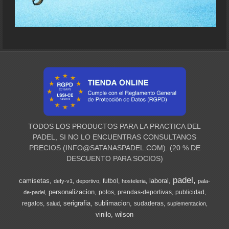
TODOS LOS PRODUCTOS PARA LA PRACTICA DEL
PADEL, SI NO LO ENCUENTRAS CONSULTANOS
PRECIOS (
INFO@SATANASPADEL.COM
). (20 % DE
DESCUENTO PARA SOCIOS)
padel
camisetas
laboral
futbol
defy-v1
deportivo
hosteleria
pala-
personalizacion
polos
prendas-deportivas
publicidad
de-padel
serigrafia
sublimacion
regalos
sudaderas
salud
suplementacion
vinilo
wilson