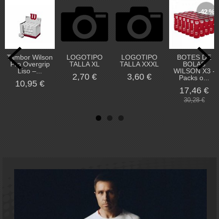
-42 %
Tambor Wilson
LOGOTIPO
LOGOTIPO
BOTES DE
Pro Overgrip
TALLA XL
TALLA XXXL
BOLAS
Liso –...
WILSON X3 -
2,70 €
3,60 €
Packs o...
10,95 €
17,46 €
30,28 €