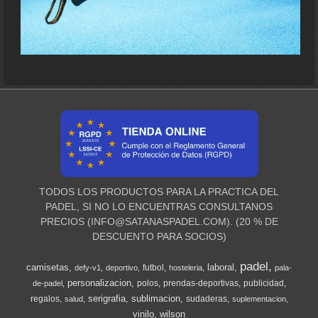
TODOS LOS PRODUCTOS PARA LA PRACTICA DEL
PADEL, SI NO LO ENCUENTRAS CONSULTANOS
PRECIOS (
INFO@SATANASPADEL.COM
). (20 % DE
DESCUENTO PARA SOCIOS)
padel
camisetas
laboral
futbol
defy-v1
deportivo
hosteleria
pala-
personalizacion
polos
prendas-deportivas
publicidad
de-padel
serigrafia
sublimacion
regalos
sudaderas
salud
suplementacion
vinilo
wilson