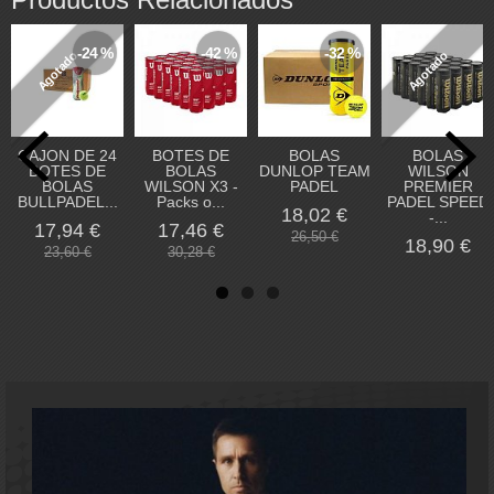
-24 %
-42 %
-32 %
Agotado
Agotado
CAJON DE 24
BOTES DE
BOLAS
BOLAS
BOTES DE
BOLAS
DUNLOP TEAM
WILSON
BOLAS
WILSON X3 -
PADEL
PREMIER
BULLPADEL...
Packs o...
PADEL SPEED
18,02 €
-...
17,94 €
17,46 €
26,50 €
18,90 €
23,60 €
30,28 €