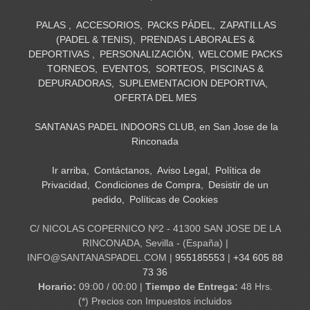
PALAS
ACCESORIOS
PACKS PÁDEL
ZAPATILLAS
(PADEL & TENIS)
PRENDAS LABORALES &
DEPORTIVAS
PERSONALIZACIÓN
WELCOME PACKS
TORNEOS
EVENTOS
SORTEOS
PISCINAS &
DEPURADORAS
SUPLEMENTACION DEPORTIVA
OFERTA DEL MES
SANTANAS PADEL INDOORS CLUB, en San Jose de la
Rinconada
Ir arriba
Contáctanos
Aviso Legal
Política de
Privacidad
Condiciones de Compra
Desistir de un
pedido
Políticas de Cookies
C/ NICOLAS COPERNICO Nº2 - 41300 SAN JOSE DE LA
RINCONADA, Sevilla - (España) |
INFO@SANTANASPADEL.COM |
955185553
|
+34 605 88
73 36
Horario:
09:00 / 00:00 |
Tiempo de Entrega:
48 Hrs.
(*) Precios con Impuestos incluidos