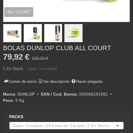
ALL COURT
BOLAS DUNLOP CLUB ALL COURT
79,92 €
133,20 €
2 En Stock
-
(Imp. Incluidos)
Costes de envío
Ver descripción
Hacer pregunta
Marca
:
DUNLOP
•
EAN / Cod. Barras
:
045566181992
•
Peso
:
6 Kg
PACKS