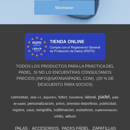
Workwear
TODOS LOS PRODUCTOS PARA LA PRACTICA DEL
PADEL, SI NO LO ENCUENTRAS CONSULTANOS
PRECIOS (
INFO@SATANASPADEL.COM
). (20 % DE
DESCUENTO PARA SOCIOS)
padel
camisetas
laboral
futbol
defy-v1
deportivo
hosteleria
pala-
personalizacion
polos
prendas-deportivas
publicidad
de-padel
serigrafia
sublimacion
regalos
sudaderas
salud
suplementacion
vinilo
wilson
PALAS
ACCESORIOS
PACKS PÁDEL
ZAPATILLAS