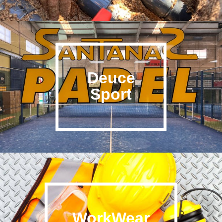
Deuce
Sport
WorkWear