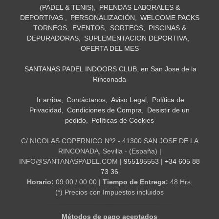
(PADEL & TENIS)
PRENDAS LABORALES &
DEPORTIVAS
PERSONALIZACIÓN
WELCOME PACKS
TORNEOS
EVENTOS
SORTEOS
PISCINAS &
DEPURADORAS
SUPLEMENTACION DEPORTIVA
OFERTA DEL MES
SANTANAS PADEL INDOORS CLUB, en San Jose de la
Rinconada
Ir arriba
Contáctanos
Aviso Legal
Política de
Privacidad
Condiciones de Compra
Desistir de un
pedido
Políticas de Cookies
C/ NICOLAS COPERNICO Nº2 - 41300 SAN JOSE DE LA
RINCONADA, Sevilla - (España) |
INFO@SANTANASPADEL.COM |
955185553
|
+34 605 88
73 36
Horario:
09:00 / 00:00 |
Tiempo de Entrega:
48 Hrs.
(*) Precios con Impuestos incluidos
Métodos de pago aceptados