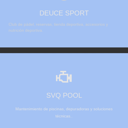
DEUCE SPORT
Club de pádel, reservas, tienda deportiva, accesorios y
nutrición deportiva.

SVQ POOL
Mantenimiento de piscinas, depuradoras y soluciones
técnicas..