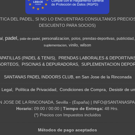
ICA DEL PADEL, SI NO LO ENCUENTRAS CONSULTANOS PRECIOS
DESCUENTO PARA SOCIOS)
padel
al
personalizacion
polos
prendas-deportivas
publicidad
pala-de-padel
vinilo
wilson
suplementacion
APATILLAS (PADEL & TENIS)
PRENDAS LABORALES & DEPORTIVA
SORTEOS
PISCINAS & DEPURADORAS
SUPLEMENTACION DEPOR
SANTANAS PADEL INDOORS CLUB, en San Jose de la Rinconada
o Legal
Política de Privacidad
Condiciones de Compra
Desistir de u
N JOSE DE LA RINCONADA, Sevilla - (España) | INFO@SANTANASP
Horario:
09:00 / 00:00 |
Tiempo de Entrega:
48 Hrs.
(*) Precios con Impuestos incluidos
Métodos de pago aceptados