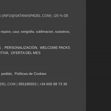
 (
INFO@SATANASPADEL.COM
). (20 % DE
serigrafia
sublimacion
regalos
sudaderas
salud
S
PERSONALIZACIÓN
WELCOME PACKS
TIVA
OFERTA DEL MES
n pedido
Políticas de Cookies
ADEL.COM |
955185553
|
+34 605 88 73 36