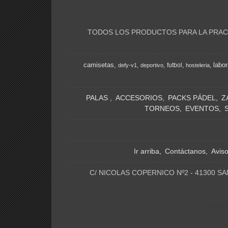
TODOS LOS PRODUCTOS PARA LA PRACT
camisetas
labor
futbol
defy-v1
deportivo
hosteleria
PALAS
ACCESORIOS
PACKS PÁDEL
Z
TORNEOS
EVENTOS
Ir arriba
Contáctanos
Avis
C/ NICOLAS COPERNICO Nº2 - 41300 SA