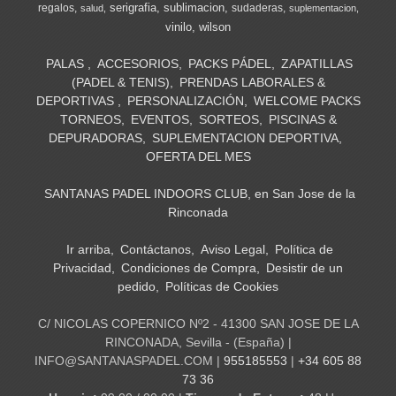
serigrafia
sublimacion
regalos
sudaderas
salud
suplementacion
vinilo
wilson
PALAS
ACCESORIOS
PACKS PÁDEL
ZAPATILLAS
(PADEL & TENIS)
PRENDAS LABORALES &
DEPORTIVAS
PERSONALIZACIÓN
WELCOME PACKS
TORNEOS
EVENTOS
SORTEOS
PISCINAS &
DEPURADORAS
SUPLEMENTACION DEPORTIVA
OFERTA DEL MES
SANTANAS PADEL INDOORS CLUB, en San Jose de la
Rinconada
Ir arriba
Contáctanos
Aviso Legal
Política de
Privacidad
Condiciones de Compra
Desistir de un
pedido
Políticas de Cookies
C/ NICOLAS COPERNICO Nº2 - 41300 SAN JOSE DE LA
RINCONADA, Sevilla - (España) |
INFO@SANTANASPADEL.COM |
955185553
|
+34 605 88
73 36