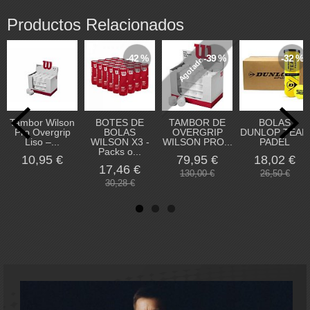
Productos Relacionados
-42 %
-39 %
-32 %
Agotado
Tambor Wilson
BOTES DE
TAMBOR DE
BOLAS
Pro Overgrip
BOLAS
OVERGRIP
DUNLOP TEAM
Liso –...
WILSON X3 -
WILSON PRO...
PADEL
Packs o...
10,95 €
79,95 €
18,02 €
17,46 €
130,00 €
26,50 €
30,28 €