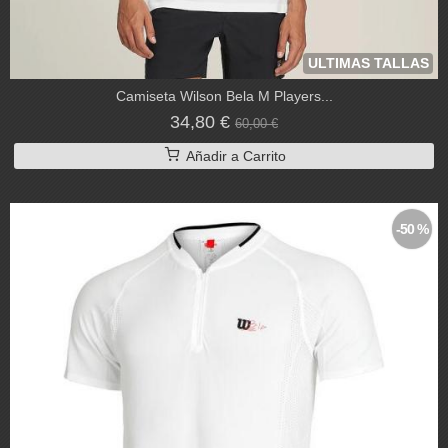
ULTIMAS TALLAS
Camiseta Wilson Bela M Players...
34,80 €
60,00 €
Añadir a Carrito
-50 %