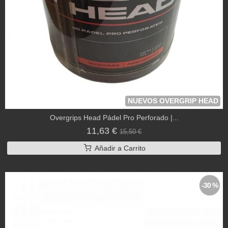
NUEVOS OVERGRIP HEAD
Overgrips Head Pádel Pro Perforado |...
11,63 €
15,50 €
Añadir a Carrito
-30 %