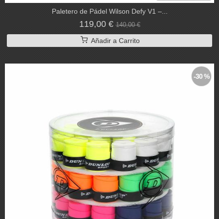
Paletero de Pádel Wilson Defy V1 –...
119,00 €
140,00 €
Añadir a Carrito
-30 %