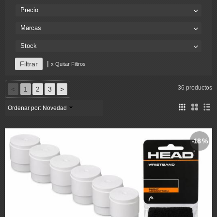
Precio
Marcas
Stock
|
x Quitar Filtros
36 productos
<
1
2
3
>
Ordenar por:
Novedad
-18 %