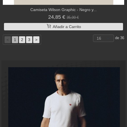
Camiseta Wilson Graphic - Negro y...
24,85 €
35,00 €
Añadir a Carrito
de 36
<
1
2
3
>