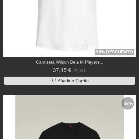
50% DESCUENTO
Camiseta Wilson Bela M Players...
37,45 €
74,90 €
Añadir a Carrito
-26 %