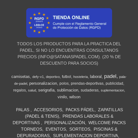
TODOS LOS PRODUCTOS PARA LA PRACTICA DEL
PADEL, SI NO LO ENCUENTRAS CONSULTANOS
PRECIOS (
INFO@SATANASPADEL.COM
). (20 % DE
DESCUENTO PARA SOCIOS)
padel
camisetas
laboral
futbol
defy-v1
deportivo
hosteleria
pala-
personalizacion
polos
prendas-deportivas
publicidad
de-padel
serigrafia
sublimacion
regalos
sudaderas
salud
suplementacion
vinilo
wilson
PALAS
ACCESORIOS
PACKS PÁDEL
ZAPATILLAS
(PADEL & TENIS)
PRENDAS LABORALES &
DEPORTIVAS
PERSONALIZACIÓN
WELCOME PACKS
TORNEOS
EVENTOS
SORTEOS
PISCINAS &
DEPURADORAS
SUPLEMENTACION DEPORTIVA