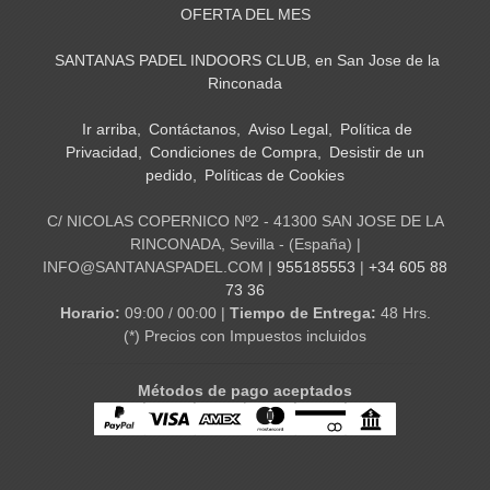
OFERTA DEL MES
SANTANAS PADEL INDOORS CLUB, en San Jose de la
Rinconada
Ir arriba
Contáctanos
Aviso Legal
Política de
Privacidad
Condiciones de Compra
Desistir de un
pedido
Políticas de Cookies
C/ NICOLAS COPERNICO Nº2 - 41300 SAN JOSE DE LA
RINCONADA, Sevilla - (España) |
INFO@SANTANASPADEL.COM |
955185553
|
+34 605 88
73 36
Horario:
09:00 / 00:00 |
Tiempo de Entrega:
48 Hrs.
(*) Precios con Impuestos incluidos
Métodos de pago aceptados