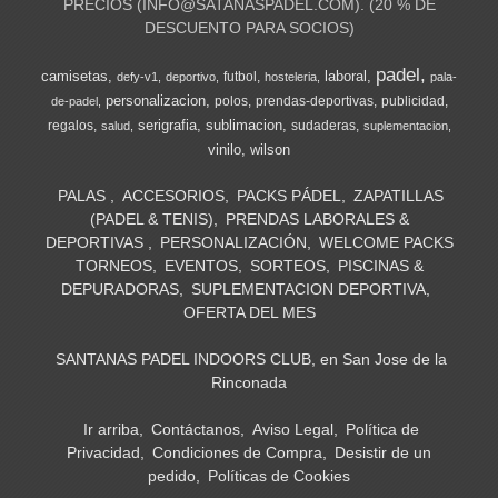
PRECIOS (
INFO@SATANASPADEL.COM
). (20 % DE
DESCUENTO PARA SOCIOS)
padel
camisetas
laboral
futbol
defy-v1
deportivo
hosteleria
pala-
personalizacion
polos
prendas-deportivas
publicidad
de-padel
serigrafia
sublimacion
regalos
sudaderas
salud
suplementacion
vinilo
wilson
PALAS
ACCESORIOS
PACKS PÁDEL
ZAPATILLAS
(PADEL & TENIS)
PRENDAS LABORALES &
DEPORTIVAS
PERSONALIZACIÓN
WELCOME PACKS
TORNEOS
EVENTOS
SORTEOS
PISCINAS &
DEPURADORAS
SUPLEMENTACION DEPORTIVA
OFERTA DEL MES
SANTANAS PADEL INDOORS CLUB, en San Jose de la
Rinconada
Ir arriba
Contáctanos
Aviso Legal
Política de
Privacidad
Condiciones de Compra
Desistir de un
pedido
Políticas de Cookies