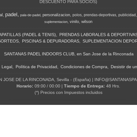
DESCUENTO PARA SOCIOS)
padel
al
personalizacion
polos
prendas-deportivas
publicidad
pala-de-padel
vinilo
wilson
suplementacion
APATILLAS (PADEL & TENIS)
PRENDAS LABORALES & DEPORTIVA
SORTEOS
PISCINAS & DEPURADORAS
SUPLEMENTACION DEPOR
SANTANAS PADEL INDOORS CLUB, en San Jose de la Rinconada
o Legal
Política de Privacidad
Condiciones de Compra
Desistir de u
N JOSE DE LA RINCONADA, Sevilla - (España) | INFO@SANTANASP
Horario:
09:00 / 00:00 |
Tiempo de Entrega:
48 Hrs.
(*) Precios con Impuestos incluidos
Métodos de pago aceptados