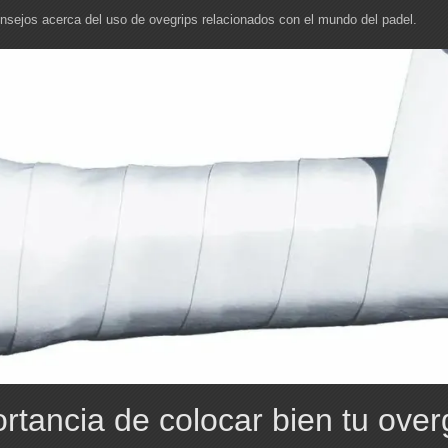
nsejos acerca del uso de ovegrips relacionados con el mundo del padel.
rtancia de colocar bien tu over