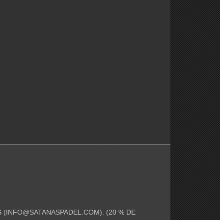
 (
INFO@SATANASPADEL.COM
). (20 % DE