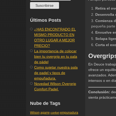
Retira el o
Desenrolla 
Últimos Posts
Comienza d
pequeña parte 
¿HAS ENCONTRADO EL
Envuelve en
MISMO PRODUCTO EN
Solapa lige
OTRO LUGAR A MEJOR
Corta el ex
PRECIO?
La importancia de colocar
Overgrip
bien tu overgrip en tu pala
de pádel
En Deuce trabaja
Como sujetar nuestra pala
ofrece un equili
de padel y tipos de
avanzados. Adem
empuñadura.
intensos o en dí
Novedad Wilson Overgrip
Comfort Padel.
Conclusión:
ded
sienta prácticam
Nube de Tags
Wilson
agarre
empunadura
confort