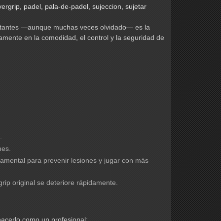
vergrip
,
padel
,
pala-de-padel
,
sujeccion
,
sujetar
portantes —aunque muchas veces olvidado— es la
tamente en la comodidad, el control y la seguridad de
.
nes.
damental para prevenir lesiones y jugar con más
rip original se deteriore rápidamente.
hacerlo como un profesional: