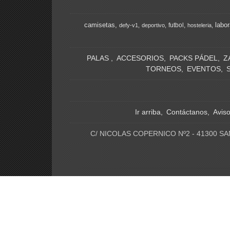
camisetas
labor
futbol
defy-v1
deportivo
hosteleria
PALAS
ACCESORIOS
PACKS PÁDEL
Z
TORNEOS
EVENTOS
Ir arriba
Contáctanos
Avis
C/ NICOLAS COPERNICO Nº2 - 41300 SA