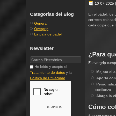
10-07-2025
Categorías del Blog
En el pádel, lo
correcta colocac
General
cada golpe que re
Overgrip
La pala de padel
Newsletter
¿Para qué
El overgrip cump
He leído y acepto el
Mejora el a
Tratamiento de datos
y la
Política de Privacidad
Aporta co
Personaliza
confianza.
Alarga la v
Cómo col
Aunque parezca f