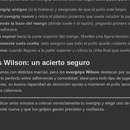
vergrip antiguo
(si lo hubiera) y asegúrate de que el puño esté limpio.
el overgrip nuevo
y retira el plástico protector que suele recubrir la par
esde la base del mango
(donde suele ir el tapón), pegando primero 
adhesiva.
 espiral
hacia la parte superior del mango. Mantén una ligera tensión 
ramente cada vuelta
: esto asegura que todo el puño quede cubierto s
ceso
cuando llegues a la parte superior y coloca la cinta final que suele v
s Wilson: un acierto seguro
mos con distintas marcas, pero los
overgrips Wilson
destacan por su 
brio perfecto entre adherencia y comodidad, ideal para todo tipo de jug
ás, su buena capacidad de absorción ayuda a mantener el puño seco d
as calurosos.
icar unos minutos a colocar correctamente tu overgrip y elegir uno de 
ente nueva y que tus golpes ganen precisión y confianza.