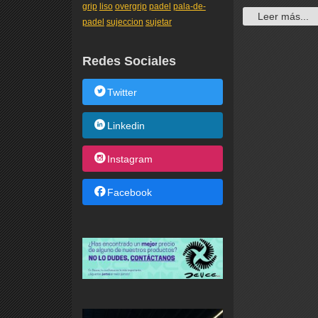
grip
liso
overgrip
padel
pala-de-
Leer más...
padel
sujeccion
sujetar
Redes Sociales
Twitter
Linkedin
Instagram
Facebook