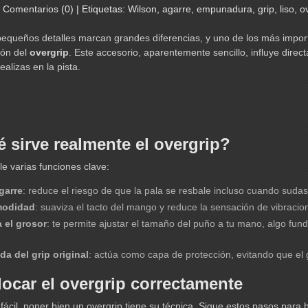
|
Comentarios (0)
|
Etiquetas:
Wilson
,
agarre
,
empunadura
,
grip
,
liso
,
o
s pequeños detalles marcan grandes diferencias, y uno de los más im
ión del
overgrip
. Este accesorio, aparentemente sencillo, influye direc
alizas en la pista.
 sirve realmente el overgrip?
le varias funciones clave:
garre
: reduce el riesgo de que la pala se resbale incluso cuando sudas
modidad
: suaviza el tacto del mango y reduce la sensación de vibracio
 el grosor
: te permite ajustar el tamaño del puño a tu mano, algo fun
ida del grip original
: actúa como capa de protección, evitando que el g
ocar el overgrip correctamente
ácil, poner bien un overgrip tiene su técnica. Sigue estos pasos para 