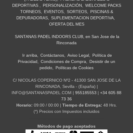
DEPORTIVAS
PERSONALIZACIÓN
WELCOME PACKS
TORNEOS
EVENTOS
SORTEOS
PISCINAS &
DEPURADORAS
SUPLEMENTACION DEPORTIVA
OFERTA DEL MES
SANTANAS PADEL INDOORS CLUB, en San Jose de la
Rinconada
Ir arriba
Contáctanos
Aviso Legal
Política de
Privacidad
Condiciones de Compra
Desistir de un
pedido
Políticas de Cookies
C/ NICOLAS COPERNICO Nº2 - 41300 SAN JOSE DE LA
RINCONADA, Sevilla - (España) |
INFO@SANTANASPADEL.COM |
955185553
|
+34 605 88
73 36
Horario:
09:00 / 00:00 |
Tiempo de Entrega:
48 Hrs.
(*) Precios con Impuestos incluidos
Métodos de pago aceptados