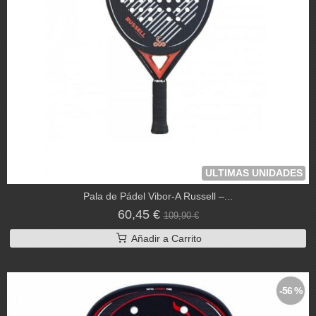
ULTIMAS UNIDADES
Pala de Pádel Vibor-A Russell –...
60,45 €
109,90 €
Añadir a Carrito
-56 %