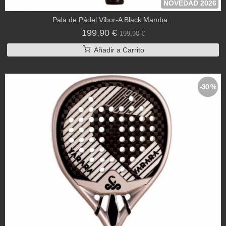
NOVEDAD 2026
Pala de Pádel Vibor-A Black Mamba...
199,90 €
199,90 €
Añadir a Carrito
-30 %