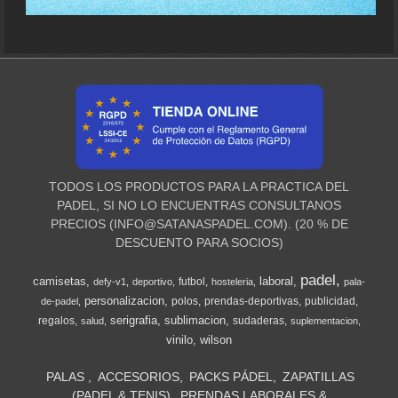
TODOS LOS PRODUCTOS PARA LA PRACTICA DEL
PADEL, SI NO LO ENCUENTRAS CONSULTANOS
PRECIOS (
INFO@SATANASPADEL.COM
). (20 % DE
DESCUENTO PARA SOCIOS)
padel
camisetas
laboral
futbol
defy-v1
deportivo
hosteleria
pala-
personalizacion
polos
prendas-deportivas
publicidad
de-padel
serigrafia
sublimacion
regalos
sudaderas
salud
suplementacion
vinilo
wilson
PALAS
ACCESORIOS
PACKS PÁDEL
ZAPATILLAS
(PADEL & TENIS)
PRENDAS LABORALES &