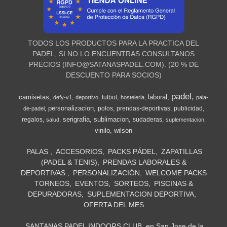
TODOS LOS PRODUCTOS PARA LA PRACTICA DEL
PADEL, SI NO LO ENCUENTRAS CONSULTANOS
PRECIOS (
INFO@SATANASPADEL.COM
). (20 % DE
DESCUENTO PARA SOCIOS)
padel
camisetas
laboral
futbol
defy-v1
deportivo
hosteleria
pala-
personalizacion
polos
prendas-deportivas
publicidad
de-padel
serigrafia
sublimacion
regalos
sudaderas
salud
suplementacion
vinilo
wilson
PALAS
ACCESORIOS
PACKS PÁDEL
ZAPATILLAS
(PADEL & TENIS)
PRENDAS LABORALES &
DEPORTIVAS
PERSONALIZACIÓN
WELCOME PACKS
TORNEOS
EVENTOS
SORTEOS
PISCINAS &
DEPURADORAS
SUPLEMENTACION DEPORTIVA
OFERTA DEL MES
SANTANAS PADEL INDOORS CLUB, en San Jose de la