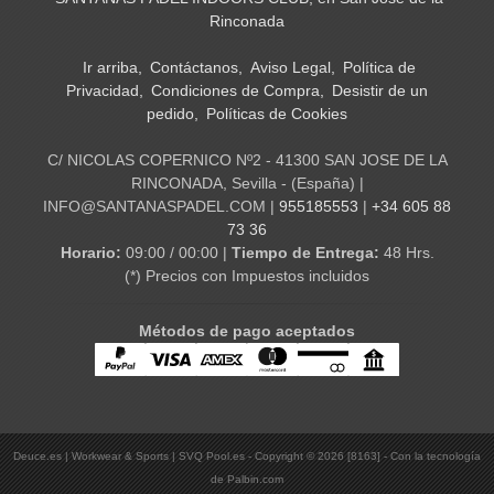
Rinconada
Ir arriba
Contáctanos
Aviso Legal
Política de
Privacidad
Condiciones de Compra
Desistir de un
pedido
Políticas de Cookies
C/ NICOLAS COPERNICO Nº2 - 41300 SAN JOSE DE LA
RINCONADA, Sevilla - (España) |
INFO@SANTANASPADEL.COM |
955185553
|
+34 605 88
73 36
Horario:
09:00 / 00:00 |
Tiempo de Entrega:
48 Hrs.
(*) Precios con Impuestos incluidos
Métodos de pago aceptados
Deuce.es | Workwear & Sports | SVQ Pool.es
- Copyright © 2026 [8163] - Con la tecnología
de Palbin.com