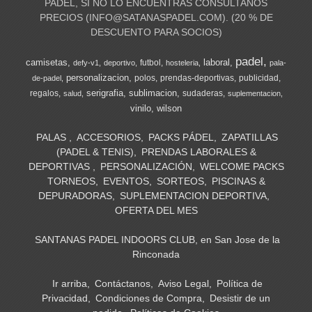
PADEL, SI NO LO ENCUENTRAS CONSULTANOS
PRECIOS (
INFO@SATANASPADEL.COM
). (20 % DE
DESCUENTO PARA SOCIOS)
padel
camisetas
laboral
futbol
defy-v1
deportivo
hosteleria
pala-
personalizacion
polos
prendas-deportivas
publicidad
de-padel
serigrafia
sublimacion
regalos
sudaderas
salud
suplementacion
vinilo
wilson
PALAS
ACCESORIOS
PACKS PÁDEL
ZAPATILLAS
(PADEL & TENIS)
PRENDAS LABORALES &
DEPORTIVAS
PERSONALIZACIÓN
WELCOME PACKS
TORNEOS
EVENTOS
SORTEOS
PISCINAS &
DEPURADORAS
SUPLEMENTACION DEPORTIVA
OFERTA DEL MES
SANTANAS PADEL INDOORS CLUB, en San Jose de la
Rinconada
Ir arriba
Contáctanos
Aviso Legal
Política de
Privacidad
Condiciones de Compra
Desistir de un