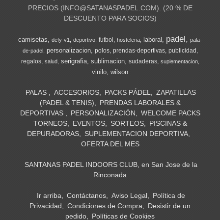
PRECIOS (
INFO@SATANASPADEL.COM
). (20 % DE
DESCUENTO PARA SOCIOS)
padel
camisetas
laboral
futbol
defy-v1
deportivo
hosteleria
pala-
personalizacion
polos
prendas-deportivas
publicidad
de-padel
serigrafia
sublimacion
regalos
sudaderas
salud
suplementacion
vinilo
wilson
PALAS
ACCESORIOS
PACKS PÁDEL
ZAPATILLAS
(PADEL & TENIS)
PRENDAS LABORALES &
DEPORTIVAS
PERSONALIZACIÓN
WELCOME PACKS
TORNEOS
EVENTOS
SORTEOS
PISCINAS &
DEPURADORAS
SUPLEMENTACION DEPORTIVA
OFERTA DEL MES
SANTANAS PADEL INDOORS CLUB, en San Jose de la
Rinconada
Ir arriba
Contáctanos
Aviso Legal
Política de
Privacidad
Condiciones de Compra
Desistir de un
pedido
Políticas de Cookies