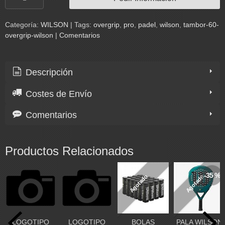
Categoría:
WILSON
|
Tags:
overgrip
pro
padel
wilson
tambor-60-
overgrip-wilson
|
Comentarios
Descripción
Costes de Envío
Comentarios
Productos Relacionados
-35 %
Agotado
Agotado
LOGOTIPO
LOGOTIPO
BOLAS
PALA WILSON