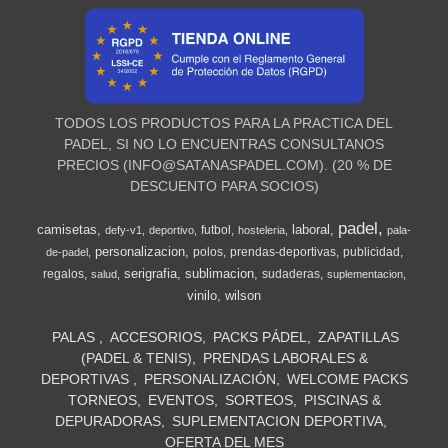
TODOS LOS PRODUCTOS PARA LA PRACTICA DEL
PADEL, SI NO LO ENCUENTRAS CONSULTANOS
PRECIOS (
INFO@SATANASPADEL.COM
). (20 % DE
DESCUENTO PARA SOCIOS)
padel
camisetas
laboral
futbol
defy-v1
deportivo
hosteleria
pala-
personalizacion
polos
prendas-deportivas
publicidad
de-padel
serigrafia
sublimacion
regalos
sudaderas
salud
suplementacion
vinilo
wilson
PALAS
ACCESORIOS
PACKS PÁDEL
ZAPATILLAS
(PADEL & TENIS)
PRENDAS LABORALES &
DEPORTIVAS
PERSONALIZACIÓN
WELCOME PACKS
TORNEOS
EVENTOS
SORTEOS
PISCINAS &
DEPURADORAS
SUPLEMENTACION DEPORTIVA
OFERTA DEL MES