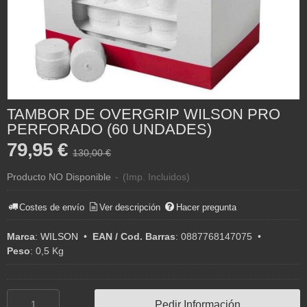
TAMBOR DE OVERGRIP WILSON PRO
PERFORADO (60 UNDADES)
79,95 €
130,00 €
Producto NO Disponible
-
(Imp. Incluidos)
Costes de envío
Ver descripción
Hacer pregunta
Marca
:
WILSON
•
EAN / Cod. Barras
:
0887768147075
•
Peso
:
0,5 Kg
Pedir Información