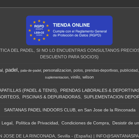
ICA DEL PADEL, SI NO LO ENCUENTRAS CONSULTANOS PRECIOS
DESCUENTO PARA SOCIOS)
padel
al
personalizacion
polos
prendas-deportivas
publicidad
pala-de-padel
vinilo
wilson
suplementacion
APATILLAS (PADEL & TENIS)
PRENDAS LABORALES & DEPORTIVA
SORTEOS
PISCINAS & DEPURADORAS
SUPLEMENTACION DEPOR
SANTANAS PADEL INDOORS CLUB, en San Jose de la Rinconada
o Legal
Política de Privacidad
Condiciones de Compra
Desistir de u
N JOSE DE LA RINCONADA, Sevilla - (España) | INFO@SANTANASP