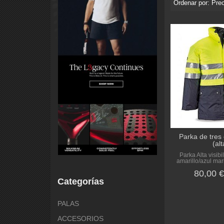
Ordenar por:
Prec
Parka de tre
(alt
Parka Alta visibi
amarillo/azul mar
80,00 
Categorías
PALAS
ACCESORIOS