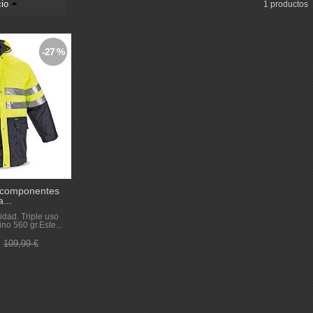
io
1 productos
-27 %
s componentes
a...
lidad. Triple uso
ino 560 gr.Este...
€
109,99 €