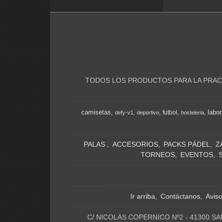
TODOS LOS PRODUCTOS PARA LA PRACT
camisetas
labor
futbol
defy-v1
deportivo
hosteleria
PALAS
ACCESORIOS
PACKS PÁDEL
Z
TORNEOS
EVENTOS
Ir arriba
Contáctanos
Avis
C/ NICOLAS COPERNICO Nº2 - 41300 SA