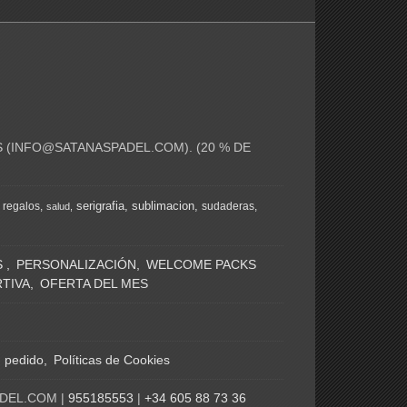
 (
INFO@SATANASPADEL.COM
). (20 % DE
serigrafia
sublimacion
regalos
sudaderas
salud
S
PERSONALIZACIÓN
WELCOME PACKS
TIVA
OFERTA DEL MES
n pedido
Políticas de Cookies
ADEL.COM |
955185553
|
+34 605 88 73 36